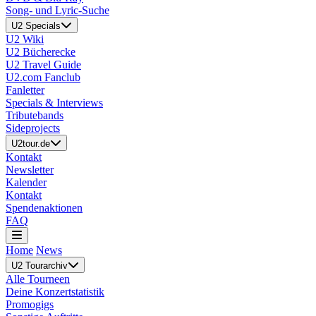
Song- und Lyric-Suche
U2 Specials
U2 Wiki
U2 Bücherecke
U2 Travel Guide
U2.com Fanclub
Fanletter
Specials & Interviews
Tributebands
Sideprojects
U2tour.de
Kontakt
Newsletter
Kalender
Kontakt
Spendenaktionen
FAQ
Home
News
U2 Tourarchiv
Alle Tourneen
Deine Konzertstatistik
Promogigs