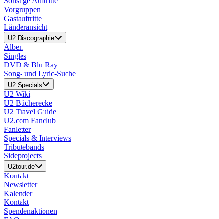
Sonstige Auftritte
Vorgruppen
Gastauftritte
Länderansicht
U2 Discographie
Alben
Singles
DVD & Blu-Ray
Song- und Lyric-Suche
U2 Specials
U2 Wiki
U2 Bücherecke
U2 Travel Guide
U2.com Fanclub
Fanletter
Specials & Interviews
Tributebands
Sideprojects
U2tour.de
Kontakt
Newsletter
Kalender
Kontakt
Spendenaktionen