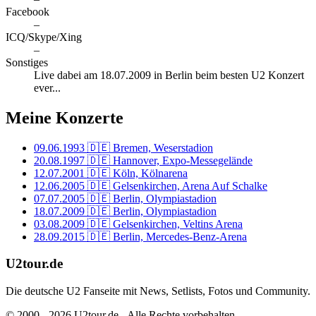
Facebook
–
ICQ/Skype/Xing
–
Sonstiges
Live dabei am 18.07.2009 in Berlin beim besten U2 Konzert
ever...
Meine Konzerte
09.06.1993
🇩🇪 Bremen, Weserstadion
20.08.1997
🇩🇪 Hannover, Expo-Messegelände
12.07.2001
🇩🇪 Köln, Kölnarena
12.06.2005
🇩🇪 Gelsenkirchen, Arena Auf Schalke
07.07.2005
🇩🇪 Berlin, Olympiastadion
18.07.2009
🇩🇪 Berlin, Olympiastadion
03.08.2009
🇩🇪 Gelsenkirchen, Veltins Arena
28.09.2015
🇩🇪 Berlin, Mercedes-Benz-Arena
U2tour.de
Die deutsche U2 Fanseite mit News, Setlists, Fotos und Community.
© 2000 - 2026 U2tour.de - Alle Rechte vorbehalten