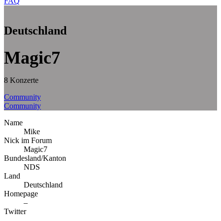
FAQ
Deutschland
Magic7
8 Konzerte
Community
Community
Name
Mike
Nick im Forum
Magic7
Bundesland/Kanton
NDS
Land
Deutschland
Homepage
–
Twitter
–