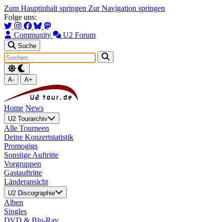
Zum Hauptinhalt springen
Zur Navigation springen
Folge uns:
Community
U2 Forum
Suche
A-
A+
Home
News
U2 Tourarchiv
Alle Tourneen
Deine Konzertstatistik
Promogigs
Sonstige Auftritte
Vorgruppen
Gastauftritte
Länderansicht
U2 Discographie
Alben
Singles
DVD & Blu-Ray