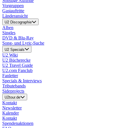
Sonstige Auftritte
Vorgruppen
Gastauftritte
Länderansicht
U2 Discographie
Alben
Singles
DVD & Blu-Ray
Song- und Lyric-Suche
U2 Specials
U2 Wiki
U2 Bücherecke
U2 Travel Guide
U2.com Fanclub
Fanletter
Specials & Interviews
Tributebands
Sideprojects
U2tour.de
Kontakt
Newsletter
Kalender
Kontakt
Spendenaktionen