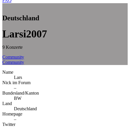
FAQ
Deutschland
Larsi2007
9 Konzerte
Community
Community
Name
Lars
Nick im Forum
–
Bundesland/Kanton
BW
Land
Deutschland
Homepage
–
Twitter
–