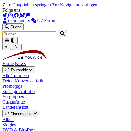
Zum Hauptinhalt springen
Zur Navigation springen
Folge uns:
Community
U2 Forum
Suche
A-
A+
Home
News
U2 Tourarchiv
Alle Tourneen
Deine Konzertstatistik
Promogigs
Sonstige Auftritte
Vorgruppen
Gastauftritte
Länderansicht
U2 Discographie
Alben
Singles
DVD & Blu-Ray