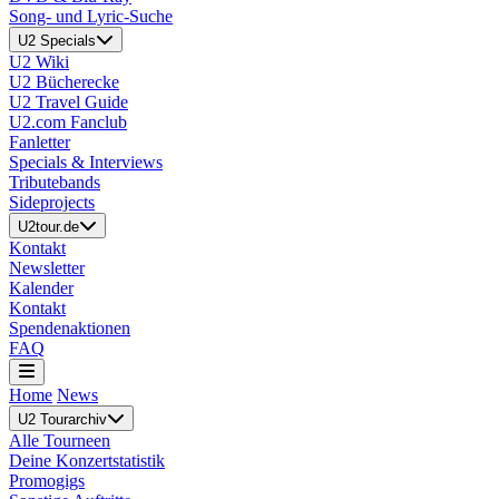
Song- und Lyric-Suche
U2 Specials
U2 Wiki
U2 Bücherecke
U2 Travel Guide
U2.com Fanclub
Fanletter
Specials & Interviews
Tributebands
Sideprojects
U2tour.de
Kontakt
Newsletter
Kalender
Kontakt
Spendenaktionen
FAQ
Home
News
U2 Tourarchiv
Alle Tourneen
Deine Konzertstatistik
Promogigs