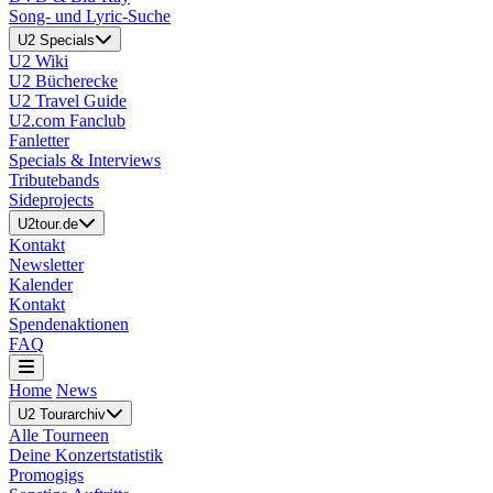
Song- und Lyric-Suche
U2 Specials
U2 Wiki
U2 Bücherecke
U2 Travel Guide
U2.com Fanclub
Fanletter
Specials & Interviews
Tributebands
Sideprojects
U2tour.de
Kontakt
Newsletter
Kalender
Kontakt
Spendenaktionen
FAQ
Home
News
U2 Tourarchiv
Alle Tourneen
Deine Konzertstatistik
Promogigs