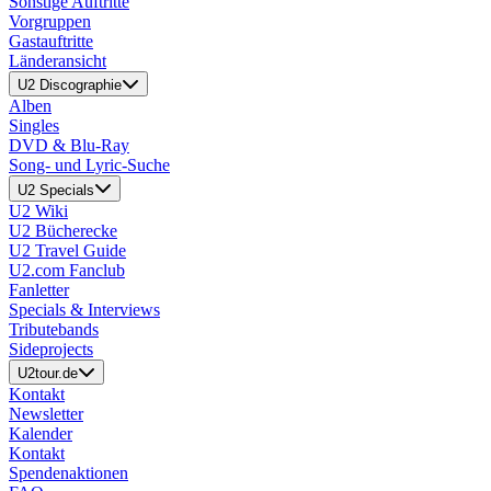
Sonstige Auftritte
Vorgruppen
Gastauftritte
Länderansicht
U2 Discographie
Alben
Singles
DVD & Blu-Ray
Song- und Lyric-Suche
U2 Specials
U2 Wiki
U2 Bücherecke
U2 Travel Guide
U2.com Fanclub
Fanletter
Specials & Interviews
Tributebands
Sideprojects
U2tour.de
Kontakt
Newsletter
Kalender
Kontakt
Spendenaktionen