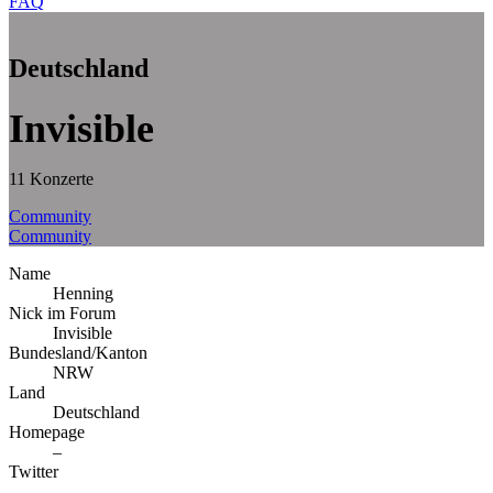
FAQ
Deutschland
Invisible
11 Konzerte
Community
Community
Name
Henning
Nick im Forum
Invisible
Bundesland/Kanton
NRW
Land
Deutschland
Homepage
–
Twitter
–