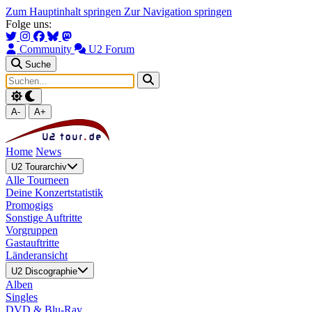
Zum Hauptinhalt springen
Zur Navigation springen
Folge uns:
Community
U2 Forum
Suche
A-
A+
Home
News
U2 Tourarchiv
Alle Tourneen
Deine Konzertstatistik
Promogigs
Sonstige Auftritte
Vorgruppen
Gastauftritte
Länderansicht
U2 Discographie
Alben
Singles
DVD & Blu-Ray