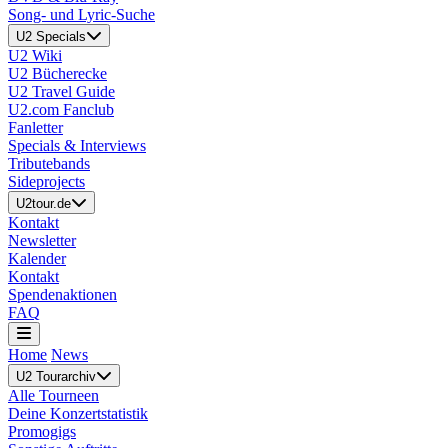
Song- und Lyric-Suche
U2 Specials
U2 Wiki
U2 Bücherecke
U2 Travel Guide
U2.com Fanclub
Fanletter
Specials & Interviews
Tributebands
Sideprojects
U2tour.de
Kontakt
Newsletter
Kalender
Kontakt
Spendenaktionen
FAQ
Home
News
U2 Tourarchiv
Alle Tourneen
Deine Konzertstatistik
Promogigs