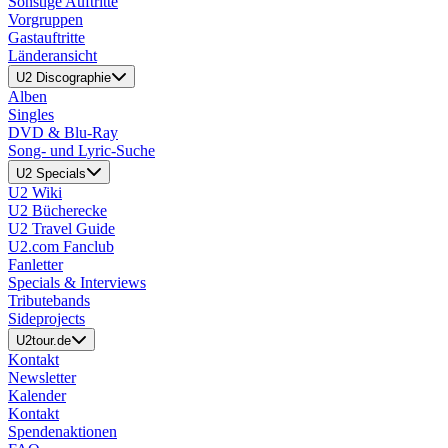
Sonstige Auftritte
Vorgruppen
Gastauftritte
Länderansicht
U2 Discographie
Alben
Singles
DVD & Blu-Ray
Song- und Lyric-Suche
U2 Specials
U2 Wiki
U2 Bücherecke
U2 Travel Guide
U2.com Fanclub
Fanletter
Specials & Interviews
Tributebands
Sideprojects
U2tour.de
Kontakt
Newsletter
Kalender
Kontakt
Spendenaktionen