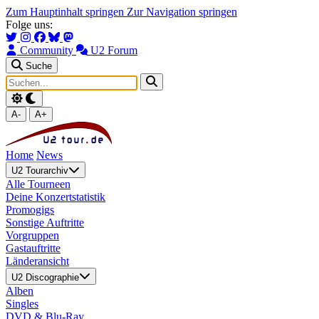
Zum Hauptinhalt springen
Zur Navigation springen
Folge uns:
Community
U2 Forum
Suche
A-
A+
Home
News
U2 Tourarchiv
Alle Tourneen
Deine Konzertstatistik
Promogigs
Sonstige Auftritte
Vorgruppen
Gastauftritte
Länderansicht
U2 Discographie
Alben
Singles
DVD & Blu-Ray