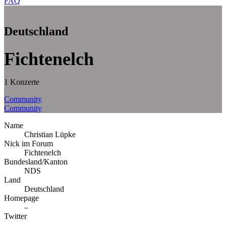
FAQ
Deutschland
Fichtenelch
1 Konzerte
Community
Community
Name
Christian Lüpke
Nick im Forum
Fichtenelch
Bundesland/Kanton
NDS
Land
Deutschland
Homepage
–
Twitter
–