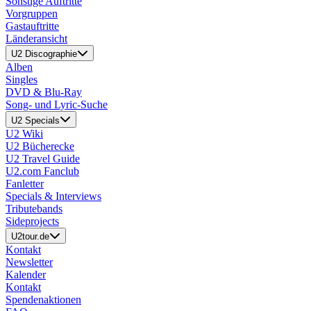
Sonstige Auftritte
Vorgruppen
Gastauftritte
Länderansicht
U2 Discographie
Alben
Singles
DVD & Blu-Ray
Song- und Lyric-Suche
U2 Specials
U2 Wiki
U2 Bücherecke
U2 Travel Guide
U2.com Fanclub
Fanletter
Specials & Interviews
Tributebands
Sideprojects
U2tour.de
Kontakt
Newsletter
Kalender
Kontakt
Spendenaktionen