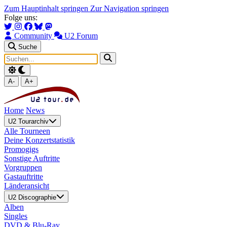
Zum Hauptinhalt springen
Zur Navigation springen
Folge uns:
Community
U2 Forum
Suche
A-
A+
Home
News
U2 Tourarchiv
Alle Tourneen
Deine Konzertstatistik
Promogigs
Sonstige Auftritte
Vorgruppen
Gastauftritte
Länderansicht
U2 Discographie
Alben
Singles
DVD & Blu-Ray