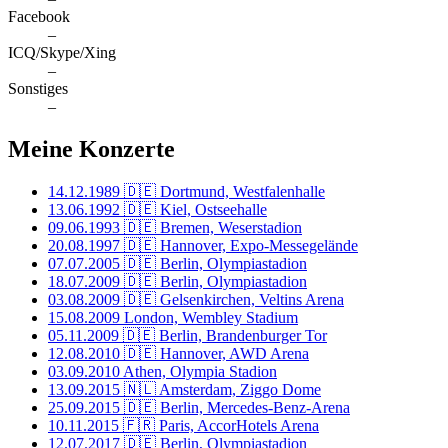
Facebook
–
ICQ/Skype/Xing
–
Sonstiges
–
Meine Konzerte
14.12.1989
🇩🇪 Dortmund, Westfalenhalle
13.06.1992
🇩🇪 Kiel, Ostseehalle
09.06.1993
🇩🇪 Bremen, Weserstadion
20.08.1997
🇩🇪 Hannover, Expo-Messegelände
07.07.2005
🇩🇪 Berlin, Olympiastadion
18.07.2009
🇩🇪 Berlin, Olympiastadion
03.08.2009
🇩🇪 Gelsenkirchen, Veltins Arena
15.08.2009
London, Wembley Stadium
05.11.2009
🇩🇪 Berlin, Brandenburger Tor
12.08.2010
🇩🇪 Hannover, AWD Arena
03.09.2010
Athen, Olympia Stadion
13.09.2015
🇳🇱 Amsterdam, Ziggo Dome
25.09.2015
🇩🇪 Berlin, Mercedes-Benz-Arena
10.11.2015
🇫🇷 Paris, AccorHotels Arena
12.07.2017
🇩🇪 Berlin, Olympiastadion