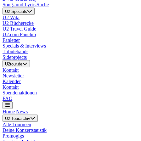
Song- und Lyric-Suche
U2 Specials
U2 Wiki
U2 Bücherecke
U2 Travel Guide
U2.com Fanclub
Fanletter
Specials & Interviews
Tributebands
Sideprojects
U2tour.de
Kontakt
Newsletter
Kalender
Kontakt
Spendenaktionen
FAQ
Home
News
U2 Tourarchiv
Alle Tourneen
Deine Konzertstatistik
Promogigs