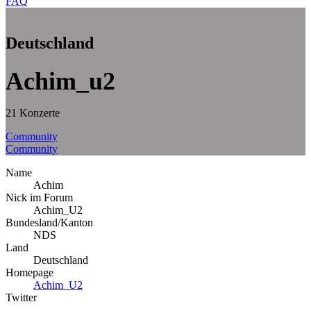
FAQ
Deutschland
Achim_u2
21 Konzerte
Community
Community
Name
Achim
Nick im Forum
Achim_U2
Bundesland/Kanton
NDS
Land
Deutschland
Homepage
Achim_U2
Twitter
–