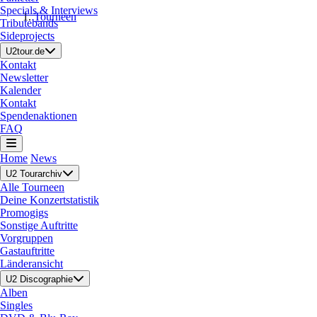
Specials & Interviews
Tourneen
Tributebands
Sideprojects
U2tour.de
Kontakt
Newsletter
Kalender
Kontakt
Spendenaktionen
FAQ
Home
News
U2 Tourarchiv
Alle Tourneen
Deine Konzertstatistik
Promogigs
Sonstige Auftritte
Vorgruppen
Gastauftritte
Länderansicht
U2 Discographie
Alben
Singles