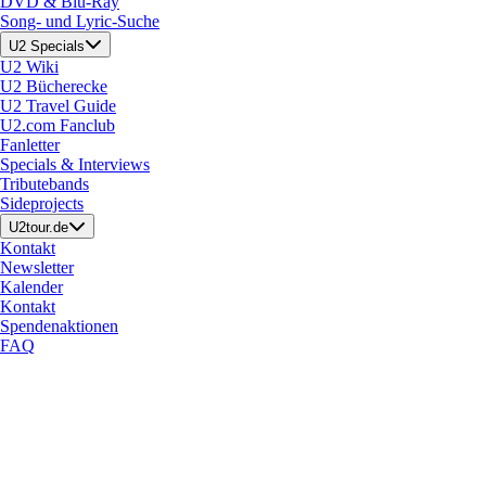
DVD & Blu-Ray
Song- und Lyric-Suche
U2 Specials
U2 Wiki
U2 Bücherecke
U2 Travel Guide
U2.com Fanclub
Fanletter
Specials & Interviews
Tributebands
Sideprojects
U2tour.de
Kontakt
Newsletter
Kalender
Kontakt
Spendenaktionen
FAQ