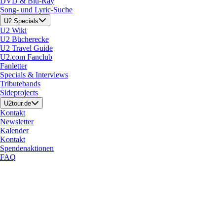
DVD & Blu-Ray
Song- und Lyric-Suche
U2 Specials
U2 Wiki
U2 Bücherecke
U2 Travel Guide
U2.com Fanclub
Fanletter
Specials & Interviews
Tributebands
Sideprojects
U2tour.de
Kontakt
Newsletter
Kalender
Kontakt
Spendenaktionen
FAQ