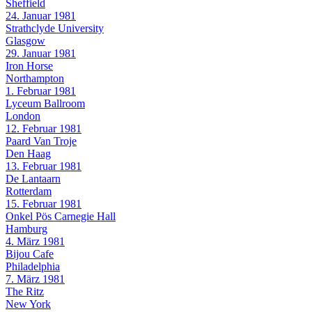
Sheffield
24. Januar 1981
Strathclyde University
Glasgow
29. Januar 1981
Iron Horse
Northampton
1. Februar 1981
Lyceum Ballroom
London
12. Februar 1981
Paard Van Troje
Den Haag
13. Februar 1981
De Lantaarn
Rotterdam
15. Februar 1981
Onkel Pös Carnegie Hall
Hamburg
4. März 1981
Bijou Cafe
Philadelphia
7. März 1981
The Ritz
New York