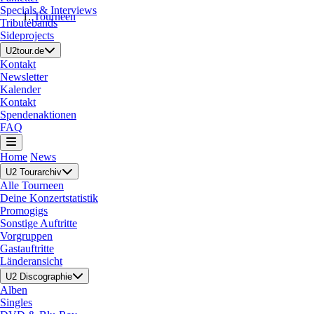
Specials & Interviews
Tourneen
Tributebands
Sideprojects
U2tour.de
Kontakt
Newsletter
Kalender
Kontakt
Spendenaktionen
FAQ
Home
News
U2 Tourarchiv
Alle Tourneen
Deine Konzertstatistik
Promogigs
Sonstige Auftritte
Vorgruppen
Gastauftritte
Länderansicht
U2 Discographie
Alben
Singles