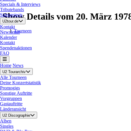
Specials & Interviews
Tributebands
Show Details vom 20. März 197
Sideprojects
U2tour.de
Kontakt
Tourneen
Newsletter
Kalender
Kontakt
Spendenaktionen
FAQ
Home
News
U2 Tourarchiv
Alle Tourneen
Deine Konzertstatistik
Promogigs
Sonstige Auftritte
Vorgruppen
Gastauftritte
Länderansicht
U2 Discographie
Alben
Singles