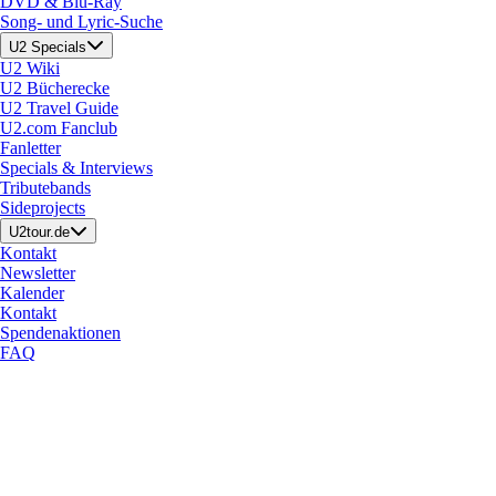
DVD & Blu-Ray
Song- und Lyric-Suche
U2 Specials
U2 Wiki
U2 Bücherecke
U2 Travel Guide
U2.com Fanclub
Fanletter
Specials & Interviews
Tributebands
Sideprojects
U2tour.de
Kontakt
Newsletter
Kalender
Kontakt
Spendenaktionen
FAQ