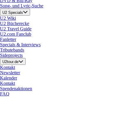
DVD & Blu-Ray
Song- und Lyric-Suche
U2 Specials
U2 Wiki
U2 Bücherecke
U2 Travel Guide
U2.com Fanclub
Fanletter
Specials & Interviews
Tributebands
Sideprojects
U2tour.de
Kontakt
Newsletter
Kalender
Kontakt
Spendenaktionen
FAQ