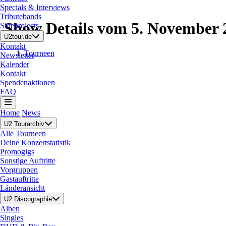
Specials & Interviews
Tributebands
Show Details vom 5. November 
Sideprojects
U2tour.de
Kontakt
Tourneen
Newsletter
Kalender
Kontakt
Spendenaktionen
FAQ
Home
News
U2 Tourarchiv
Alle Tourneen
Deine Konzertstatistik
Promogigs
Sonstige Auftritte
Vorgruppen
Gastauftritte
Länderansicht
U2 Discographie
Alben
Singles