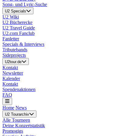
Song- und Lyric-Suche
U2 Specials
U2 Wiki
U2 Bücherecke
U2 Travel Guide
U2.com Fanclub
Fanletter
Specials & Interviews
Tributebands
Sideprojects
U2tour.de
Kontakt
Newsletter
Kalender
Kontakt
Spendenaktionen
FAQ
Home
News
U2 Tourarchiv
Alle Tourneen
Deine Konzertstatistik
Promogigs