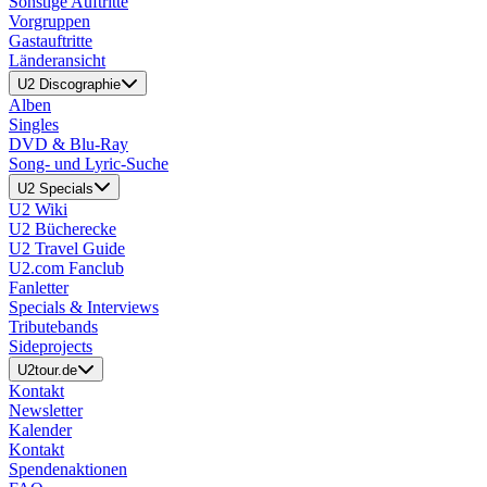
Sonstige Auftritte
Vorgruppen
Gastauftritte
Länderansicht
U2 Discographie
Alben
Singles
DVD & Blu-Ray
Song- und Lyric-Suche
U2 Specials
U2 Wiki
U2 Bücherecke
U2 Travel Guide
U2.com Fanclub
Fanletter
Specials & Interviews
Tributebands
Sideprojects
U2tour.de
Kontakt
Newsletter
Kalender
Kontakt
Spendenaktionen