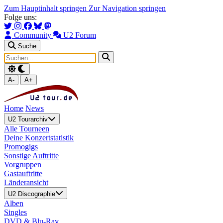
Zum Hauptinhalt springen
Zur Navigation springen
Folge uns:
Community
U2 Forum
Suche
A-
A+
Home
News
U2 Tourarchiv
Alle Tourneen
Deine Konzertstatistik
Promogigs
Sonstige Auftritte
Vorgruppen
Gastauftritte
Länderansicht
U2 Discographie
Alben
Singles
DVD & Blu-Ray