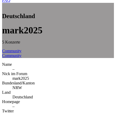
FAQ
Deutschland
mark2025
5 Konzerte
Community
Community
Name
–
Nick im Forum
mark2025
Bundesland/Kanton
NRW
Land
Deutschland
Homepage
–
Twitter
–