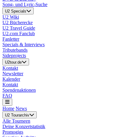
Song- und Lyric-Suche
U2 Specials
U2 Wiki
U2 Bücherecke
U2 Travel Guide
U2.com Fanclub
Fanletter
Specials & Interviews
Tributebands
Sideprojects
U2tour.de
Kontakt
Newsletter
Kalender
Kontakt
Spendenaktionen
FAQ
Home
News
U2 Tourarchiv
Alle Tourneen
Deine Konzertstatistik
Promogigs