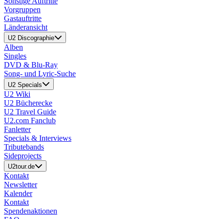
Sonstige Auftritte
Vorgruppen
Gastauftritte
Länderansicht
U2 Discographie
Alben
Singles
DVD & Blu-Ray
Song- und Lyric-Suche
U2 Specials
U2 Wiki
U2 Bücherecke
U2 Travel Guide
U2.com Fanclub
Fanletter
Specials & Interviews
Tributebands
Sideprojects
U2tour.de
Kontakt
Newsletter
Kalender
Kontakt
Spendenaktionen