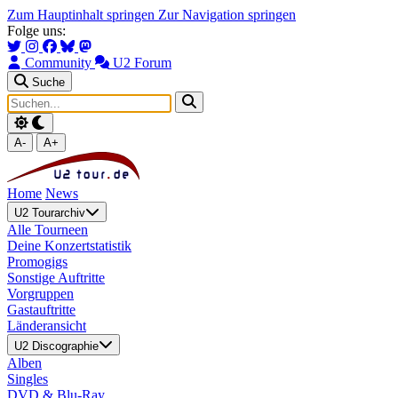
Zum Hauptinhalt springen
Zur Navigation springen
Folge uns:
Community
U2 Forum
Suche
A-
A+
Home
News
U2 Tourarchiv
Alle Tourneen
Deine Konzertstatistik
Promogigs
Sonstige Auftritte
Vorgruppen
Gastauftritte
Länderansicht
U2 Discographie
Alben
Singles
DVD & Blu-Ray