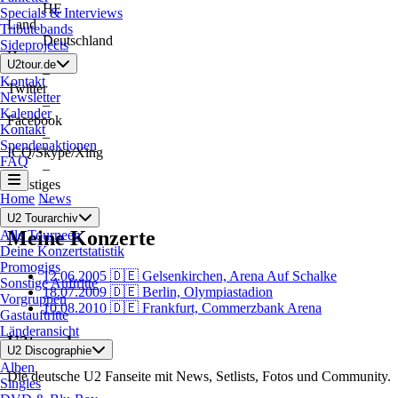
HE
Specials & Interviews
Land
Tributebands
Deutschland
Sideprojects
Homepage
U2tour.de
–
Kontakt
Twitter
Newsletter
–
Kalender
Facebook
Kontakt
–
Spendenaktionen
ICQ/Skype/Xing
FAQ
–
Sonstiges
Home
News
–
U2 Tourarchiv
Meine Konzerte
Alle Tourneen
Deine Konzertstatistik
Promogigs
12.06.2005
🇩🇪 Gelsenkirchen, Arena Auf Schalke
Sonstige Auftritte
18.07.2009
🇩🇪 Berlin, Olympiastadion
Vorgruppen
10.08.2010
🇩🇪 Frankfurt, Commerzbank Arena
Gastauftritte
Länderansicht
U2tour.de
U2 Discographie
Alben
Die deutsche U2 Fanseite mit News, Setlists, Fotos und Community.
Singles