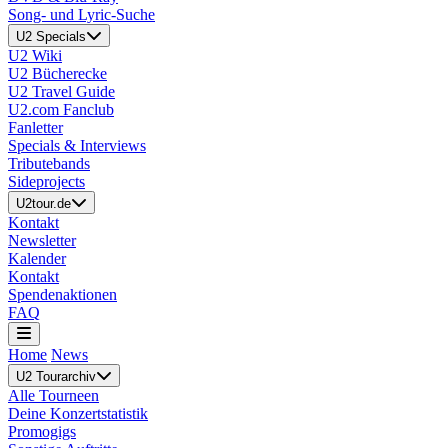
Song- und Lyric-Suche
U2 Specials
U2 Wiki
U2 Bücherecke
U2 Travel Guide
U2.com Fanclub
Fanletter
Specials & Interviews
Tributebands
Sideprojects
U2tour.de
Kontakt
Newsletter
Kalender
Kontakt
Spendenaktionen
FAQ
Home
News
U2 Tourarchiv
Alle Tourneen
Deine Konzertstatistik
Promogigs