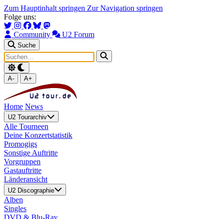
Zum Hauptinhalt springen
Zur Navigation springen
Folge uns:
Community
U2 Forum
Suche
A-
A+
Home
News
U2 Tourarchiv
Alle Tourneen
Deine Konzertstatistik
Promogigs
Sonstige Auftritte
Vorgruppen
Gastauftritte
Länderansicht
U2 Discographie
Alben
Singles
DVD & Blu-Ray