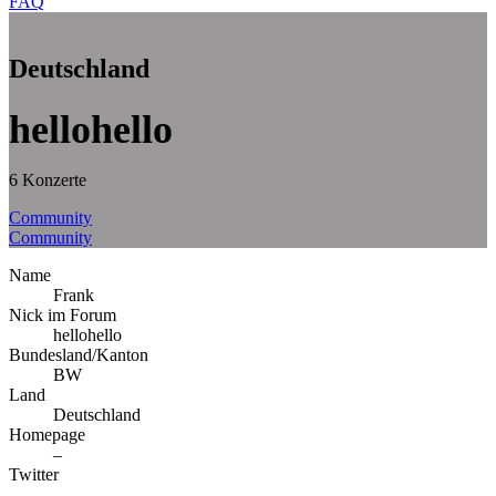
FAQ
Deutschland
hellohello
6 Konzerte
Community
Community
Name
Frank
Nick im Forum
hellohello
Bundesland/Kanton
BW
Land
Deutschland
Homepage
–
Twitter
–