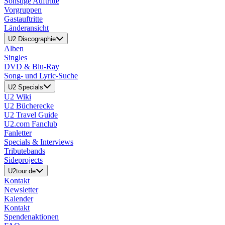
Sonstige Auftritte
Vorgruppen
Gastauftritte
Länderansicht
U2 Discographie
Alben
Singles
DVD & Blu-Ray
Song- und Lyric-Suche
U2 Specials
U2 Wiki
U2 Bücherecke
U2 Travel Guide
U2.com Fanclub
Fanletter
Specials & Interviews
Tributebands
Sideprojects
U2tour.de
Kontakt
Newsletter
Kalender
Kontakt
Spendenaktionen