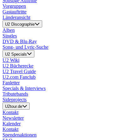
Sonstige Auftritte
Vorgruppen
Gastauftritte
Länderansicht
U2 Discographie
Alben
Singles
DVD & Blu-Ray
Song- und Lyric-Suche
U2 Specials
U2 Wiki
U2 Bücherecke
U2 Travel Guide
U2.com Fanclub
Fanletter
Specials & Interviews
Tributebands
Sideprojects
U2tour.de
Kontakt
Newsletter
Kalender
Kontakt
Spendenaktionen