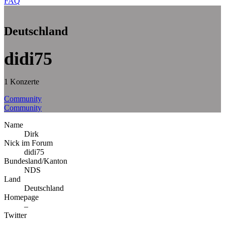
FAQ
Deutschland
didi75
1 Konzerte
Community
Community
Name
Dirk
Nick im Forum
didi75
Bundesland/Kanton
NDS
Land
Deutschland
Homepage
–
Twitter
–