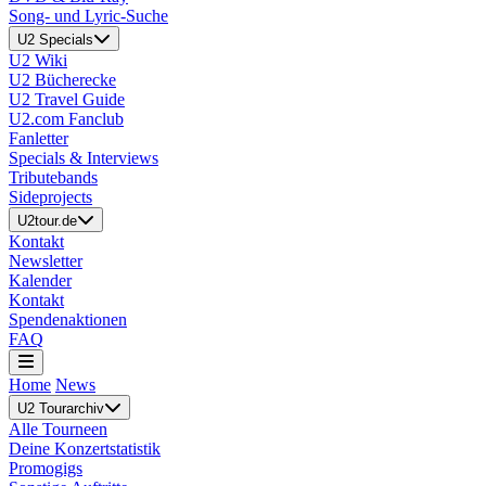
Song- und Lyric-Suche
U2 Specials
U2 Wiki
U2 Bücherecke
U2 Travel Guide
U2.com Fanclub
Fanletter
Specials & Interviews
Tributebands
Sideprojects
U2tour.de
Kontakt
Newsletter
Kalender
Kontakt
Spendenaktionen
FAQ
Home
News
U2 Tourarchiv
Alle Tourneen
Deine Konzertstatistik
Promogigs