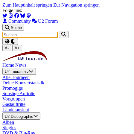
Zum Hauptinhalt springen
Zur Navigation springen
Folge uns:
Community
U2 Forum
Suche
A-
A+
Home
News
U2 Tourarchiv
Alle Tourneen
Deine Konzertstatistik
Promogigs
Sonstige Auftritte
Vorgruppen
Gastauftritte
Länderansicht
U2 Discographie
Alben
Singles
DVD & Blu-Ray