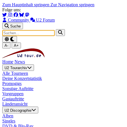
Zum Hauptinhalt springen
Zur Navigation springen
Folge uns:
Community
U2 Forum
Suche
A-
A+
Home
News
U2 Tourarchiv
Alle Tourneen
Deine Konzertstatistik
Promogigs
Sonstige Auftritte
Vorgruppen
Gastauftritte
Länderansicht
U2 Discographie
Alben
Singles
DVD & Blu-Ray