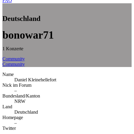
FAQ
Deutschland
bonowar71
1 Konzerte
Community
Community
Name
Daniel Kleinehellefort
Nick im Forum
–
Bundesland/Kanton
NRW
Land
Deutschland
Homepage
–
Twitter
–