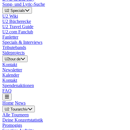
Song- und Lyric-Suche
U2 Specials
U2 Wiki
U2 Bücherecke
U2 Travel Guide
U2.com Fanclub
Fanletter
Specials & Interviews
Tributebands
Sideprojects
U2tour.de
Kontakt
Newsletter
Kalender
Kontakt
Spendenaktionen
FAQ
Home
News
U2 Tourarchiv
Alle Tourneen
Deine Konzertstatistik
Promogigs