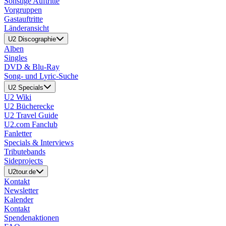
Sonstige Auftritte
Vorgruppen
Gastauftritte
Länderansicht
U2 Discographie
Alben
Singles
DVD & Blu-Ray
Song- und Lyric-Suche
U2 Specials
U2 Wiki
U2 Bücherecke
U2 Travel Guide
U2.com Fanclub
Fanletter
Specials & Interviews
Tributebands
Sideprojects
U2tour.de
Kontakt
Newsletter
Kalender
Kontakt
Spendenaktionen