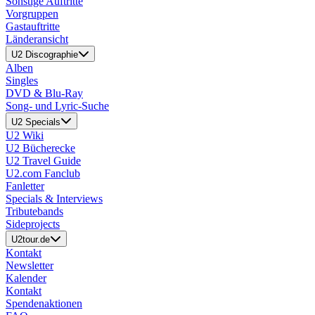
Sonstige Auftritte
Vorgruppen
Gastauftritte
Länderansicht
U2 Discographie
Alben
Singles
DVD & Blu-Ray
Song- und Lyric-Suche
U2 Specials
U2 Wiki
U2 Bücherecke
U2 Travel Guide
U2.com Fanclub
Fanletter
Specials & Interviews
Tributebands
Sideprojects
U2tour.de
Kontakt
Newsletter
Kalender
Kontakt
Spendenaktionen