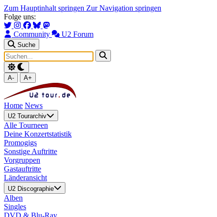
Zum Hauptinhalt springen
Zur Navigation springen
Folge uns:
Community
U2 Forum
Suche
A-
A+
Home
News
U2 Tourarchiv
Alle Tourneen
Deine Konzertstatistik
Promogigs
Sonstige Auftritte
Vorgruppen
Gastauftritte
Länderansicht
U2 Discographie
Alben
Singles
DVD & Blu-Ray