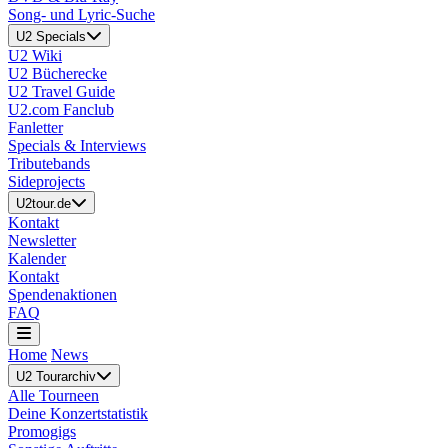
Song- und Lyric-Suche
U2 Specials
U2 Wiki
U2 Bücherecke
U2 Travel Guide
U2.com Fanclub
Fanletter
Specials & Interviews
Tributebands
Sideprojects
U2tour.de
Kontakt
Newsletter
Kalender
Kontakt
Spendenaktionen
FAQ
Home
News
U2 Tourarchiv
Alle Tourneen
Deine Konzertstatistik
Promogigs