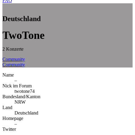
FAQ
Deutschland
TwoTone
2 Konzerte
Community
Community
Name
–
Nick im Forum
twotone74
Bundesland/Kanton
NRW
Land
Deutschland
Homepage
–
Twitter
–