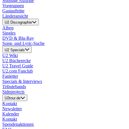
Sonstige Auftritte
Vorgruppen
Gastauftritte
Länderansicht
U2 Discographie
Alben
Singles
DVD & Blu-Ray
Song- und Lyric-Suche
U2 Specials
U2 Wiki
U2 Bücherecke
U2 Travel Guide
U2.com Fanclub
Fanletter
Specials & Interviews
Tributebands
Sideprojects
U2tour.de
Kontakt
Newsletter
Kalender
Kontakt
Spendenaktionen