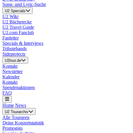
Song- und Lyric-Suche
U2 Specials
U2 Wiki
U2 Bücherecke
U2 Travel Guide
U2.com Fanclub
Fanletter
Specials & Interviews
Tributebands
Sideprojects
U2tour.de
Kontakt
Newsletter
Kalender
Kontakt
Spendenaktionen
FAQ
Home
News
U2 Tourarchiv
Alle Tourneen
Deine Konzertstatistik
Promogigs