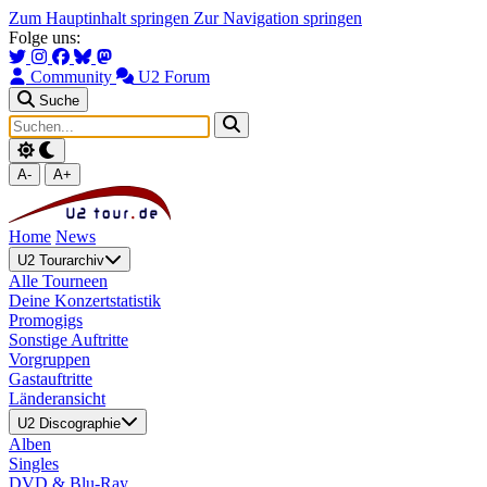
Zum Hauptinhalt springen
Zur Navigation springen
Folge uns:
Community
U2 Forum
Suche
A-
A+
Home
News
U2 Tourarchiv
Alle Tourneen
Deine Konzertstatistik
Promogigs
Sonstige Auftritte
Vorgruppen
Gastauftritte
Länderansicht
U2 Discographie
Alben
Singles
DVD & Blu-Ray