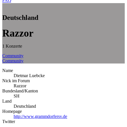
FAQ
Deutschland
Razzor
1 Konzerte
Community
Community
Name
Dietmar Luebcke
Nick im Forum
Razzor
Bundesland/Kanton
SH
Land
Deutschland
Homepage
http://www.grammdorfersv.de
Twitter
–