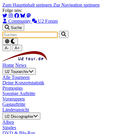
Zum Hauptinhalt springen
Zur Navigation springen
Folge uns:
Community
U2 Forum
Suche
A-
A+
Home
News
U2 Tourarchiv
Alle Tourneen
Deine Konzertstatistik
Promogigs
Sonstige Auftritte
Vorgruppen
Gastauftritte
Länderansicht
U2 Discographie
Alben
Singles
DVD & Blu-Ray