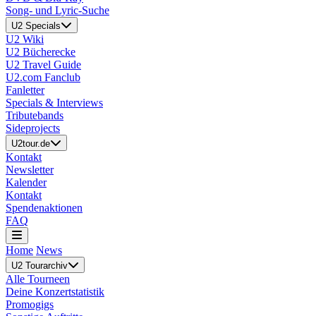
Song- und Lyric-Suche
U2 Specials
U2 Wiki
U2 Bücherecke
U2 Travel Guide
U2.com Fanclub
Fanletter
Specials & Interviews
Tributebands
Sideprojects
U2tour.de
Kontakt
Newsletter
Kalender
Kontakt
Spendenaktionen
FAQ
Home
News
U2 Tourarchiv
Alle Tourneen
Deine Konzertstatistik
Promogigs