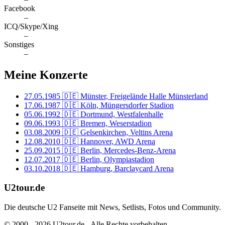
Facebook
–
ICQ/Skype/Xing
–
Sonstiges
–
Meine Konzerte
27.05.1985
🇩🇪 Münster, Freigelände Halle Münsterland
17.06.1987
🇩🇪 Köln, Müngersdorfer Stadion
05.06.1992
🇩🇪 Dortmund, Westfalenhalle
09.06.1993
🇩🇪 Bremen, Weserstadion
03.08.2009
🇩🇪 Gelsenkirchen, Veltins Arena
12.08.2010
🇩🇪 Hannover, AWD Arena
25.09.2015
🇩🇪 Berlin, Mercedes-Benz-Arena
12.07.2017
🇩🇪 Berlin, Olympiastadion
03.10.2018
🇩🇪 Hamburg, Barclaycard Arena
U2tour.de
Die deutsche U2 Fanseite mit News, Setlists, Fotos und Community.
© 2000 - 2026 U2tour.de - Alle Rechte vorbehalten