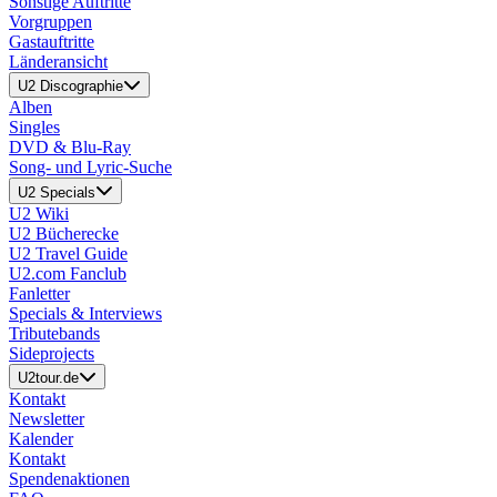
Sonstige Auftritte
Vorgruppen
Gastauftritte
Länderansicht
U2 Discographie
Alben
Singles
DVD & Blu-Ray
Song- und Lyric-Suche
U2 Specials
U2 Wiki
U2 Bücherecke
U2 Travel Guide
U2.com Fanclub
Fanletter
Specials & Interviews
Tributebands
Sideprojects
U2tour.de
Kontakt
Newsletter
Kalender
Kontakt
Spendenaktionen