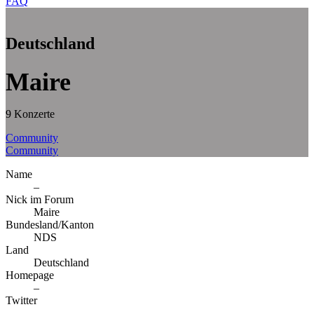
FAQ
Deutschland
Maire
9 Konzerte
Community
Community
Name
–
Nick im Forum
Maire
Bundesland/Kanton
NDS
Land
Deutschland
Homepage
–
Twitter
–