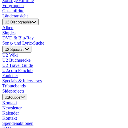
Sonstige Auftritte
Vorgruppen
Gastauftritte
Länderansicht
U2 Discographie
Alben
Singles
DVD & Blu-Ray
Song- und Lyric-Suche
U2 Specials
U2 Wiki
U2 Bücherecke
U2 Travel Guide
U2.com Fanclub
Fanletter
Specials & Interviews
Tributebands
Sideprojects
U2tour.de
Kontakt
Newsletter
Kalender
Kontakt
Spendenaktionen