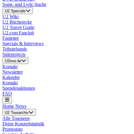
Song- und Lyric-Suche
U2 Specials
U2 Wiki
U2 Bücherecke
U2 Travel Guide
U2.com Fanclub
Fanletter
Specials & Interviews
Tributebands
Sideprojects
U2tour.de
Kontakt
Newsletter
Kalender
Kontakt
Spendenaktionen
FAQ
Home
News
U2 Tourarchiv
Alle Tourneen
Deine Konzertstatistik
Promogigs