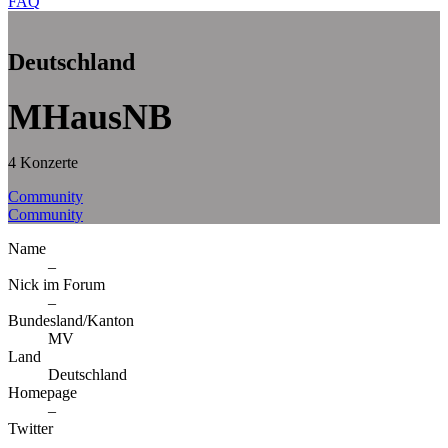
FAQ
Deutschland
MHausNB
4 Konzerte
Community
Community
Name
–
Nick im Forum
–
Bundesland/Kanton
MV
Land
Deutschland
Homepage
–
Twitter
–