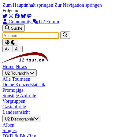
Zum Hauptinhalt springen
Zur Navigation springen
Folge uns:
Community
U2 Forum
Suche
A-
A+
Home
News
U2 Tourarchiv
Alle Tourneen
Deine Konzertstatistik
Promogigs
Sonstige Auftritte
Vorgruppen
Gastauftritte
Länderansicht
U2 Discographie
Alben
Singles
DVD & Blu-Ray