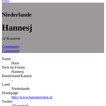
FAQ
Niederlande
Hannesj
12 Konzerte
Community
Community
Name
Hans
Nick im Forum
Hannesj
Bundesland/Kanton
–
Land
Niederlande
Homepage
http://www.hansgeersing.nl
Twitter
@hansmx6