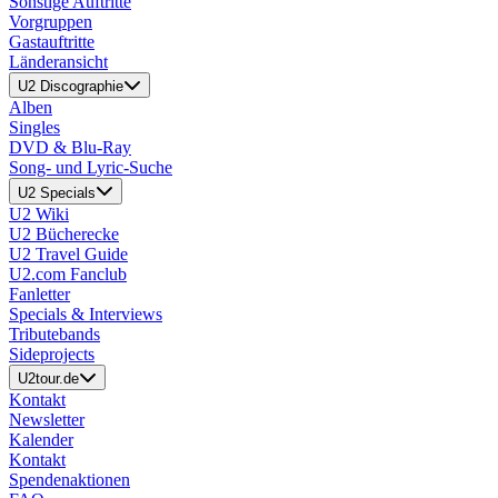
Sonstige Auftritte
Vorgruppen
Gastauftritte
Länderansicht
U2 Discographie
Alben
Singles
DVD & Blu-Ray
Song- und Lyric-Suche
U2 Specials
U2 Wiki
U2 Bücherecke
U2 Travel Guide
U2.com Fanclub
Fanletter
Specials & Interviews
Tributebands
Sideprojects
U2tour.de
Kontakt
Newsletter
Kalender
Kontakt
Spendenaktionen