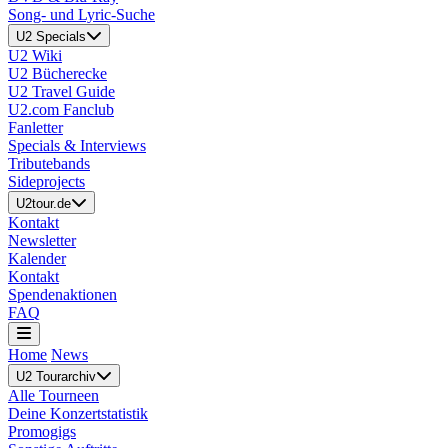
Song- und Lyric-Suche
U2 Specials
U2 Wiki
U2 Bücherecke
U2 Travel Guide
U2.com Fanclub
Fanletter
Specials & Interviews
Tributebands
Sideprojects
U2tour.de
Kontakt
Newsletter
Kalender
Kontakt
Spendenaktionen
FAQ
Home
News
U2 Tourarchiv
Alle Tourneen
Deine Konzertstatistik
Promogigs