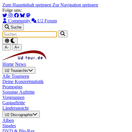
Zum Hauptinhalt springen
Zur Navigation springen
Folge uns:
Community
U2 Forum
Suche
A-
A+
Home
News
U2 Tourarchiv
Alle Tourneen
Deine Konzertstatistik
Promogigs
Sonstige Auftritte
Vorgruppen
Gastauftritte
Länderansicht
U2 Discographie
Alben
Singles
DVD & Blu-Ray