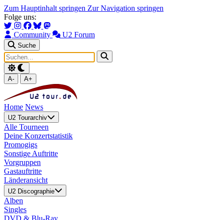
Zum Hauptinhalt springen
Zur Navigation springen
Folge uns:
Community
U2 Forum
Suche
A-
A+
Home
News
U2 Tourarchiv
Alle Tourneen
Deine Konzertstatistik
Promogigs
Sonstige Auftritte
Vorgruppen
Gastauftritte
Länderansicht
U2 Discographie
Alben
Singles
DVD & Blu-Ray