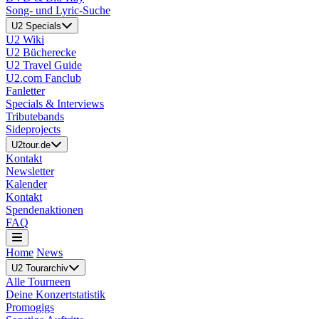
Song- und Lyric-Suche
U2 Specials
U2 Wiki
U2 Bücherecke
U2 Travel Guide
U2.com Fanclub
Fanletter
Specials & Interviews
Tributebands
Sideprojects
U2tour.de
Kontakt
Newsletter
Kalender
Kontakt
Spendenaktionen
FAQ
Home
News
U2 Tourarchiv
Alle Tourneen
Deine Konzertstatistik
Promogigs