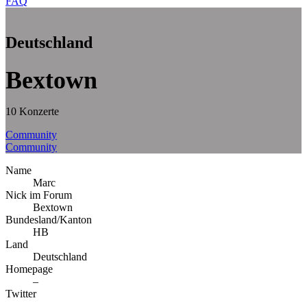
FAQ
Deutschland
Bextown
10 Konzerte
Community
Community
Name
Marc
Nick im Forum
Bextown
Bundesland/Kanton
HB
Land
Deutschland
Homepage
–
Twitter
–