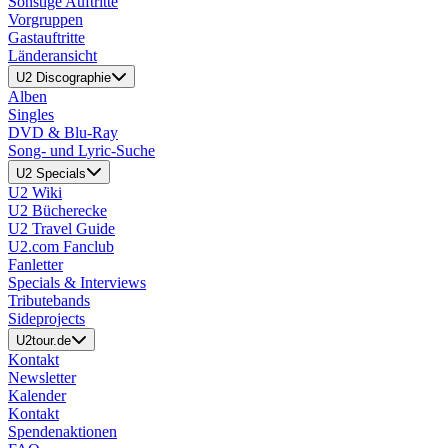
Sonstige Auftritte
Vorgruppen
Gastauftritte
Länderansicht
U2 Discographie
Alben
Singles
DVD & Blu-Ray
Song- und Lyric-Suche
U2 Specials
U2 Wiki
U2 Bücherecke
U2 Travel Guide
U2.com Fanclub
Fanletter
Specials & Interviews
Tributebands
Sideprojects
U2tour.de
Kontakt
Newsletter
Kalender
Kontakt
Spendenaktionen