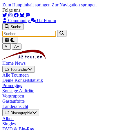
Zum Hauptinhalt springen
Zur Navigation springen
Folge uns:
Community
U2 Forum
Suche
A-
A+
Home
News
U2 Tourarchiv
Alle Tourneen
Deine Konzertstatistik
Promogigs
Sonstige Auftritte
Vorgruppen
Gastauftritte
Länderansicht
U2 Discographie
Alben
Singles
DVD & Blu-Ray