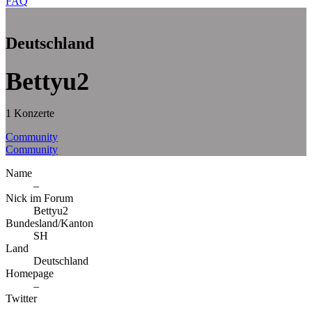
FAQ
Deutschland
Bettyu2
1 Konzerte
Community
Community
Name
–
Nick im Forum
Bettyu2
Bundesland/Kanton
SH
Land
Deutschland
Homepage
–
Twitter
–