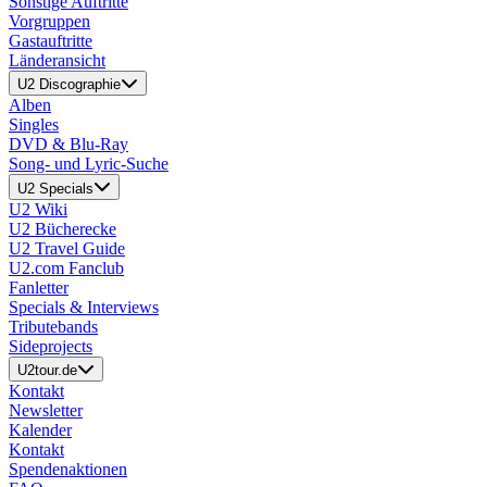
Sonstige Auftritte
Vorgruppen
Gastauftritte
Länderansicht
U2 Discographie
Alben
Singles
DVD & Blu-Ray
Song- und Lyric-Suche
U2 Specials
U2 Wiki
U2 Bücherecke
U2 Travel Guide
U2.com Fanclub
Fanletter
Specials & Interviews
Tributebands
Sideprojects
U2tour.de
Kontakt
Newsletter
Kalender
Kontakt
Spendenaktionen