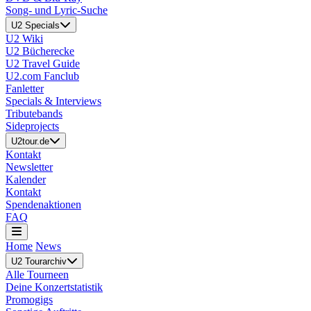
Song- und Lyric-Suche
U2 Specials
U2 Wiki
U2 Bücherecke
U2 Travel Guide
U2.com Fanclub
Fanletter
Specials & Interviews
Tributebands
Sideprojects
U2tour.de
Kontakt
Newsletter
Kalender
Kontakt
Spendenaktionen
FAQ
Home
News
U2 Tourarchiv
Alle Tourneen
Deine Konzertstatistik
Promogigs