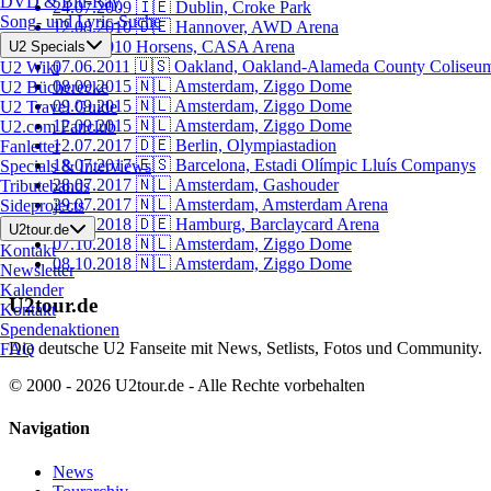
DVD & Blu-Ray
24.07.2009
🇮🇪 Dublin, Croke Park
Song- und Lyric-Suche
12.08.2010
🇩🇪 Hannover, AWD Arena
15.08.2010
Horsens, CASA Arena
U2 Specials
07.06.2011
🇺🇸 Oakland, Oakland-Alameda County Coliseu
U2 Wiki
08.09.2015
🇳🇱 Amsterdam, Ziggo Dome
U2 Bücherecke
09.09.2015
🇳🇱 Amsterdam, Ziggo Dome
U2 Travel Guide
12.09.2015
🇳🇱 Amsterdam, Ziggo Dome
U2.com Fanclub
12.07.2017
🇩🇪 Berlin, Olympiastadion
Fanletter
18.07.2017
🇪🇸 Barcelona, Estadi Olímpic Lluís Companys
Specials & Interviews
28.07.2017
🇳🇱 Amsterdam, Gashouder
Tributebands
29.07.2017
🇳🇱 Amsterdam, Amsterdam Arena
Sideprojects
03.10.2018
🇩🇪 Hamburg, Barclaycard Arena
U2tour.de
07.10.2018
🇳🇱 Amsterdam, Ziggo Dome
Kontakt
08.10.2018
🇳🇱 Amsterdam, Ziggo Dome
Newsletter
Kalender
U2tour.de
Kontakt
Spendenaktionen
Die deutsche U2 Fanseite mit News, Setlists, Fotos und Community.
FAQ
© 2000 - 2026 U2tour.de - Alle Rechte vorbehalten
Navigation
News