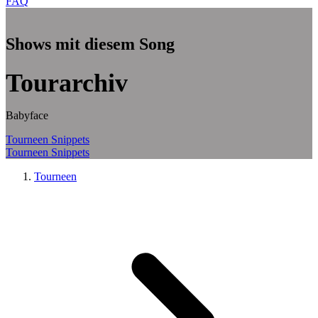
FAQ
Zum Hauptinhalt springen
Shows mit diesem Song
Tourarchiv
Babyface
Tourneen
Snippets
Tourneen
Snippets
Tourneen