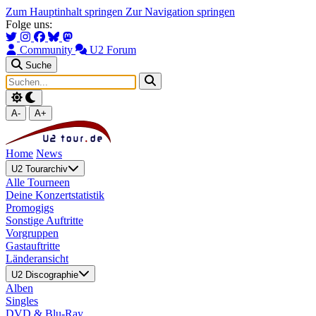
Zum Hauptinhalt springen
Zur Navigation springen
Folge uns:
Community
U2 Forum
Suche
A-
A+
Home
News
U2 Tourarchiv
Alle Tourneen
Deine Konzertstatistik
Promogigs
Sonstige Auftritte
Vorgruppen
Gastauftritte
Länderansicht
U2 Discographie
Alben
Singles
DVD & Blu-Ray