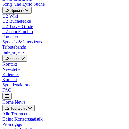
Song- und Lyric-Suche
U2 Specials
U2 Wiki
U2 Bücherecke
U2 Travel Guide
U2.com Fanclub
Fanletter
Specials & Interviews
Tributebands
Sideprojects
U2tour.de
Kontakt
Newsletter
Kalender
Kontakt
Spendenaktionen
FAQ
Home
News
U2 Tourarchiv
Alle Tourneen
Deine Konzertstatistik
Promogigs