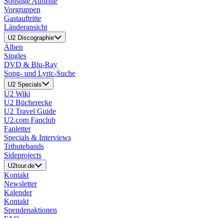
Sonstige Auftritte
Vorgruppen
Gastauftritte
Länderansicht
U2 Discographie
Alben
Singles
DVD & Blu-Ray
Song- und Lyric-Suche
U2 Specials
U2 Wiki
U2 Bücherecke
U2 Travel Guide
U2.com Fanclub
Fanletter
Specials & Interviews
Tributebands
Sideprojects
U2tour.de
Kontakt
Newsletter
Kalender
Kontakt
Spendenaktionen