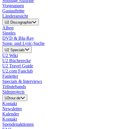
Sonstige Auftritte
Vorgruppen
Gastauftritte
Länderansicht
U2 Discographie
Alben
Singles
DVD & Blu-Ray
Song- und Lyric-Suche
U2 Specials
U2 Wiki
U2 Bücherecke
U2 Travel Guide
U2.com Fanclub
Fanletter
Specials & Interviews
Tributebands
Sideprojects
U2tour.de
Kontakt
Newsletter
Kalender
Kontakt
Spendenaktionen