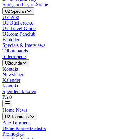
Song- und Lyric-Suche
U2 Specials
U2 Wiki
U2 Bücherecke
U2 Travel Guide
U2.com Fanclub
Fanletter
Specials & Interviews
Tributebands
Sideprojects
U2tour.de
Kontakt
Newsletter
Kalender
Kontakt
Spendenaktionen
FAQ
Home
News
U2 Tourarchiv
Alle Tourneen
Deine Konzertstatistik
Promogigs