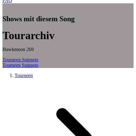
FAQ
Zum Hauptinhalt springen
Shows mit diesem Song
Tourarchiv
Hawkmoon 269
Tourneen
Snippets
Tourneen
Snippets
Tourneen