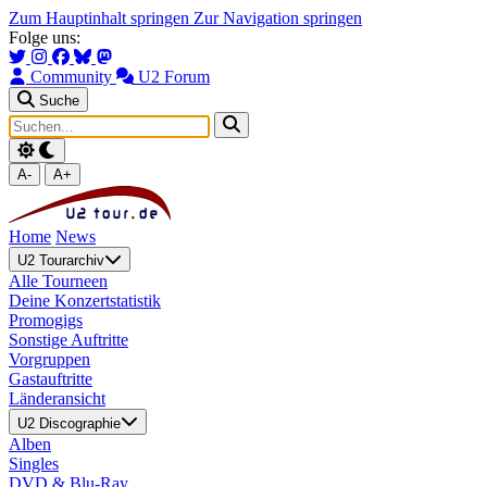
Zum Hauptinhalt springen
Zur Navigation springen
Folge uns:
Community
U2 Forum
Suche
A-
A+
Home
News
U2 Tourarchiv
Alle Tourneen
Deine Konzertstatistik
Promogigs
Sonstige Auftritte
Vorgruppen
Gastauftritte
Länderansicht
U2 Discographie
Alben
Singles
DVD & Blu-Ray