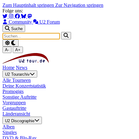
Zum Hauptinhalt springen
Zur Navigation springen
Folge uns:
Community
U2 Forum
Suche
A-
A+
Home
News
U2 Tourarchiv
Alle Tourneen
Deine Konzertstatistik
Promogigs
Sonstige Auftritte
Vorgruppen
Gastauftritte
Länderansicht
U2 Discographie
Alben
Singles
DVD & Blu-Ray