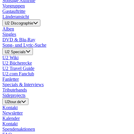
Sonstige Auftritte
Vorgruppen
Gastauftritte
Länderansicht
U2 Discographie
Alben
Singles
DVD & Blu-Ray
Song- und Lyric-Suche
U2 Specials
U2 Wiki
U2 Bücherecke
U2 Travel Guide
U2.com Fanclub
Fanletter
Specials & Interviews
Tributebands
Sideprojects
U2tour.de
Kontakt
Newsletter
Kalender
Kontakt
Spendenaktionen