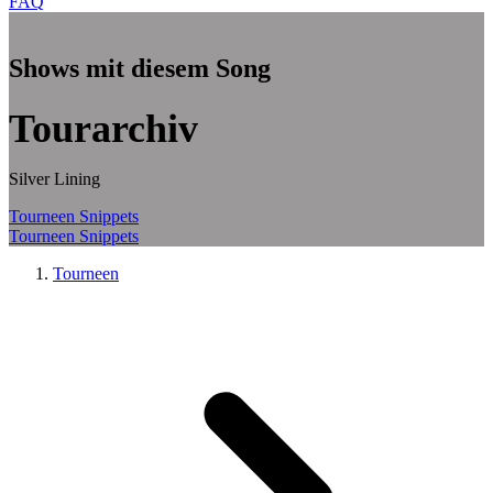
FAQ
Zum Hauptinhalt springen
Shows mit diesem Song
Tourarchiv
Silver Lining
Tourneen
Snippets
Tourneen
Snippets
Tourneen