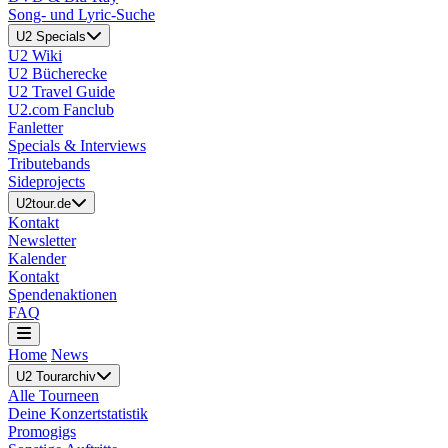
Song- und Lyric-Suche
U2 Specials
U2 Wiki
U2 Bücherecke
U2 Travel Guide
U2.com Fanclub
Fanletter
Specials & Interviews
Tributebands
Sideprojects
U2tour.de
Kontakt
Newsletter
Kalender
Kontakt
Spendenaktionen
FAQ
Home
News
U2 Tourarchiv
Alle Tourneen
Deine Konzertstatistik
Promogigs