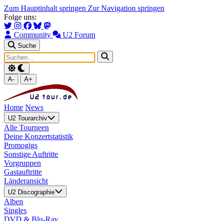
Zum Hauptinhalt springen
Zur Navigation springen
Folge uns:
Community
U2 Forum
Suche
A-
A+
Home
News
U2 Tourarchiv
Alle Tourneen
Deine Konzertstatistik
Promogigs
Sonstige Auftritte
Vorgruppen
Gastauftritte
Länderansicht
U2 Discographie
Alben
Singles
DVD & Blu-Ray