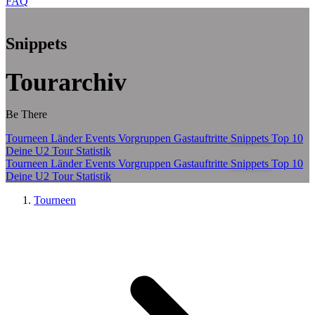
FAQ
Zum Hauptinhalt springen
Snippets
Tourarchiv
Be There
Tourneen
Länder
Events
Vorgruppen
Gastauftritte
Snippets
Top 10
Deine U2 Tour Statistik
Tourneen
Länder
Events
Vorgruppen
Gastauftritte
Snippets
Top 10
Deine U2 Tour Statistik
Tourneen