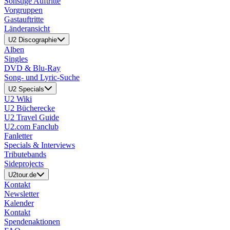
Sonstige Auftritte
Vorgruppen
Gastauftritte
Länderansicht
U2 Discographie
Alben
Singles
DVD & Blu-Ray
Song- und Lyric-Suche
U2 Specials
U2 Wiki
U2 Bücherecke
U2 Travel Guide
U2.com Fanclub
Fanletter
Specials & Interviews
Tributebands
Sideprojects
U2tour.de
Kontakt
Newsletter
Kalender
Kontakt
Spendenaktionen