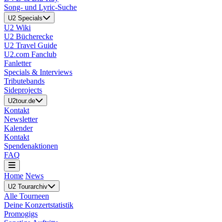
Song- und Lyric-Suche
U2 Specials
U2 Wiki
U2 Bücherecke
U2 Travel Guide
U2.com Fanclub
Fanletter
Specials & Interviews
Tributebands
Sideprojects
U2tour.de
Kontakt
Newsletter
Kalender
Kontakt
Spendenaktionen
FAQ
Home
News
U2 Tourarchiv
Alle Tourneen
Deine Konzertstatistik
Promogigs