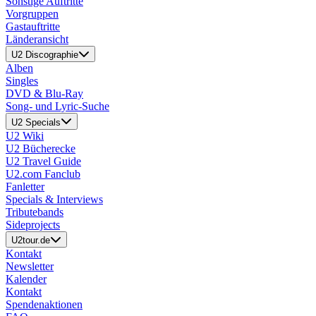
Sonstige Auftritte
Vorgruppen
Gastauftritte
Länderansicht
U2 Discographie
Alben
Singles
DVD & Blu-Ray
Song- und Lyric-Suche
U2 Specials
U2 Wiki
U2 Bücherecke
U2 Travel Guide
U2.com Fanclub
Fanletter
Specials & Interviews
Tributebands
Sideprojects
U2tour.de
Kontakt
Newsletter
Kalender
Kontakt
Spendenaktionen