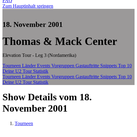
FAQ
Zum Hauptinhalt springen
18. November 2001
Thomas & Mack Center
Elevation Tour - Leg 3 (Nordamerika)
Tourneen
Länder
Events
Vorgruppen
Gastauftritte
Snippets
Top 10
Deine U2 Tour Statistik
Tourneen
Länder
Events
Vorgruppen
Gastauftritte
Snippets
Top 10
Deine U2 Tour Statistik
Show Details vom 18.
November 2001
Tourneen