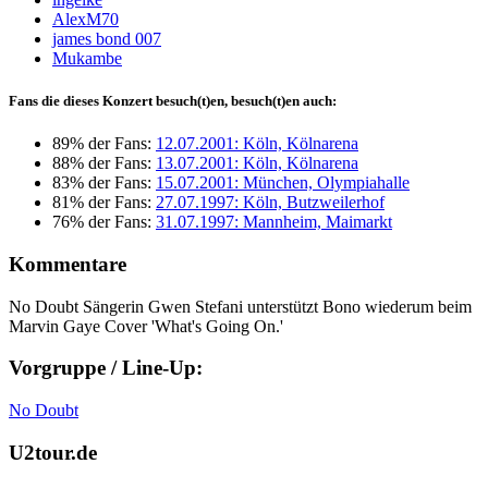
AlexM70
james bond 007
Mukambe
Fans die dieses Konzert besuch(t)en, besuch(t)en auch:
89% der Fans:
12.07.2001: Köln, Kölnarena
88% der Fans:
13.07.2001: Köln, Kölnarena
83% der Fans:
15.07.2001: München, Olympiahalle
81% der Fans:
27.07.1997: Köln, Butzweilerhof
76% der Fans:
31.07.1997: Mannheim, Maimarkt
Kommentare
No Doubt Sängerin Gwen Stefani unterstützt Bono wiederum beim
Marvin Gaye Cover 'What's Going On.'
Vorgruppe / Line-Up:
No Doubt
U2tour.de