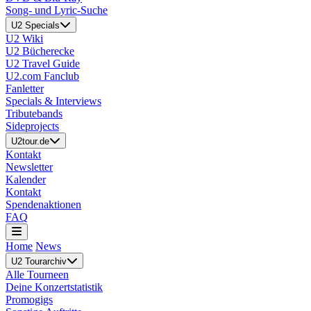
Song- und Lyric-Suche
U2 Specials
U2 Wiki
U2 Bücherecke
U2 Travel Guide
U2.com Fanclub
Fanletter
Specials & Interviews
Tributebands
Sideprojects
U2tour.de
Kontakt
Newsletter
Kalender
Kontakt
Spendenaktionen
FAQ
Home
News
U2 Tourarchiv
Alle Tourneen
Deine Konzertstatistik
Promogigs