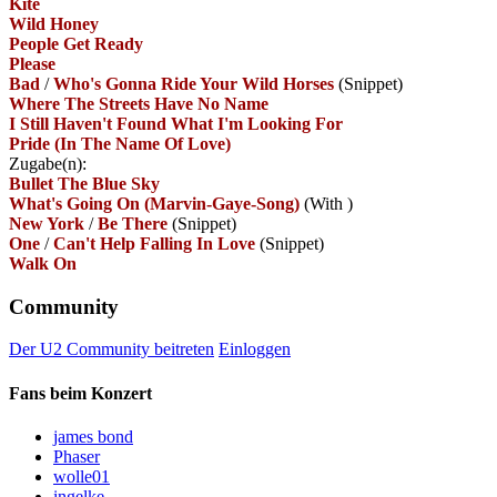
Kite
Wild Honey
People Get Ready
Please
Bad
/
Who's Gonna Ride Your Wild Horses
(Snippet)
Where The Streets Have No Name
I Still Haven't Found What I'm Looking For
Pride (In The Name Of Love)
Zugabe(n):
Bullet The Blue Sky
What's Going On (Marvin-Gaye-Song)
(With
)
New York
/
Be There
(Snippet)
One
/
Can't Help Falling In Love
(Snippet)
Walk On
Community
Der U2 Community beitreten
Einloggen
Fans beim Konzert
james bond
Phaser
wolle01
ingelke