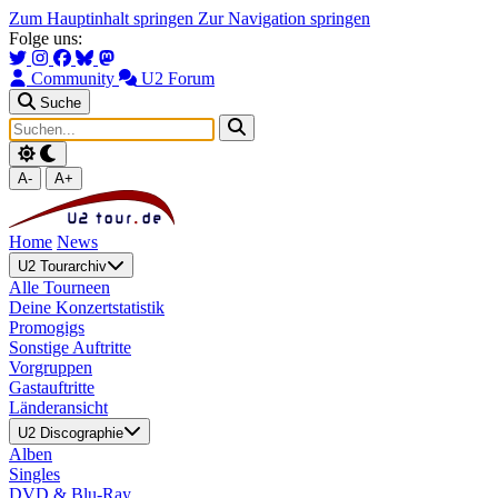
Zum Hauptinhalt springen
Zur Navigation springen
Folge uns:
Community
U2 Forum
Suche
A-
A+
Home
News
U2 Tourarchiv
Alle Tourneen
Deine Konzertstatistik
Promogigs
Sonstige Auftritte
Vorgruppen
Gastauftritte
Länderansicht
U2 Discographie
Alben
Singles
DVD & Blu-Ray