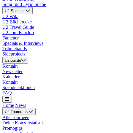
Song- und Lyric-Suche
U2 Specials
U2 Wiki
U2 Bücherecke
U2 Travel Guide
U2.com Fanclub
Fanletter
Specials & Interviews
Tributebands
Sideprojects
U2tour.de
Kontakt
Newsletter
Kalender
Kontakt
Spendenaktionen
FAQ
Home
News
U2 Tourarchiv
Alle Tourneen
Deine Konzertstatistik
Promogigs