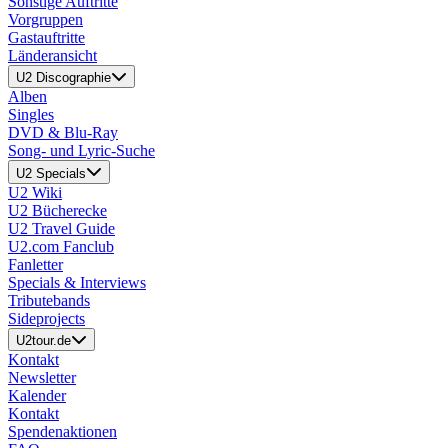
Sonstige Auftritte
Vorgruppen
Gastauftritte
Länderansicht
U2 Discographie
Alben
Singles
DVD & Blu-Ray
Song- und Lyric-Suche
U2 Specials
U2 Wiki
U2 Bücherecke
U2 Travel Guide
U2.com Fanclub
Fanletter
Specials & Interviews
Tributebands
Sideprojects
U2tour.de
Kontakt
Newsletter
Kalender
Kontakt
Spendenaktionen