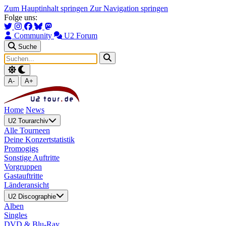
Zum Hauptinhalt springen
Zur Navigation springen
Folge uns:
Community
U2 Forum
Suche
A-
A+
Home
News
U2 Tourarchiv
Alle Tourneen
Deine Konzertstatistik
Promogigs
Sonstige Auftritte
Vorgruppen
Gastauftritte
Länderansicht
U2 Discographie
Alben
Singles
DVD & Blu-Ray