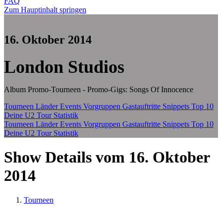
FAQ
Zum Hauptinhalt springen
16. Oktober 2014
London Studios
Album Promo-Tourneen - Promo-Gigs: Songs Of Innocence
Tourneen
Länder
Events
Vorgruppen
Gastauftritte
Snippets
Top 10
Deine U2 Tour Statistik
Tourneen
Länder
Events
Vorgruppen
Gastauftritte
Snippets
Top 10
Deine U2 Tour Statistik
Show Details vom 16. Oktober
2014
Tourneen