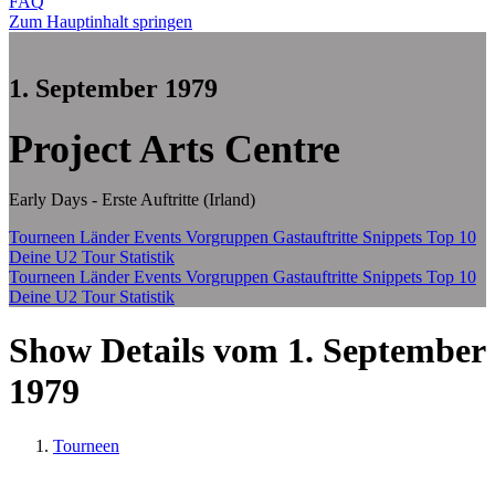
FAQ
Zum Hauptinhalt springen
1. September 1979
Project Arts Centre
Early Days - Erste Auftritte (Irland)
Tourneen
Länder
Events
Vorgruppen
Gastauftritte
Snippets
Top 10
Deine U2 Tour Statistik
Tourneen
Länder
Events
Vorgruppen
Gastauftritte
Snippets
Top 10
Deine U2 Tour Statistik
Show Details vom 1. September
1979
Tourneen