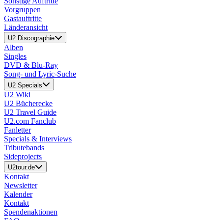
Sonstige Auftritte
Vorgruppen
Gastauftritte
Länderansicht
U2 Discographie
Alben
Singles
DVD & Blu-Ray
Song- und Lyric-Suche
U2 Specials
U2 Wiki
U2 Bücherecke
U2 Travel Guide
U2.com Fanclub
Fanletter
Specials & Interviews
Tributebands
Sideprojects
U2tour.de
Kontakt
Newsletter
Kalender
Kontakt
Spendenaktionen