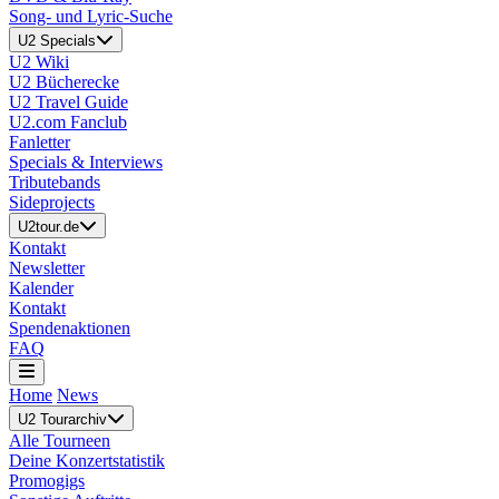
Song- und Lyric-Suche
U2 Specials
U2 Wiki
U2 Bücherecke
U2 Travel Guide
U2.com Fanclub
Fanletter
Specials & Interviews
Tributebands
Sideprojects
U2tour.de
Kontakt
Newsletter
Kalender
Kontakt
Spendenaktionen
FAQ
Home
News
U2 Tourarchiv
Alle Tourneen
Deine Konzertstatistik
Promogigs