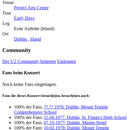
Venue
Project Arts Centre
Tour
Early Days
Leg
Erste Auftritte (Irland)
Ort
Dublin
,
Irland
Community
Der U2 Community beitreten
Einloggen
Fans beim Konzert
Noch keine Fans eingetragen.
Fans die dieses Konzert besuch(t)en, besuch(t)en auch:
100% der Fans:
??.??.1976: Dublin, Mount Temple
Comprehensive School
100% der Fans:
11.04.1977: Dublin, St. Fintan's High School
100% der Fans:
07.10.1977: Dublin, Marine Hotel
100% der Fans:
10.02.1978: Dublin, Mount Temple