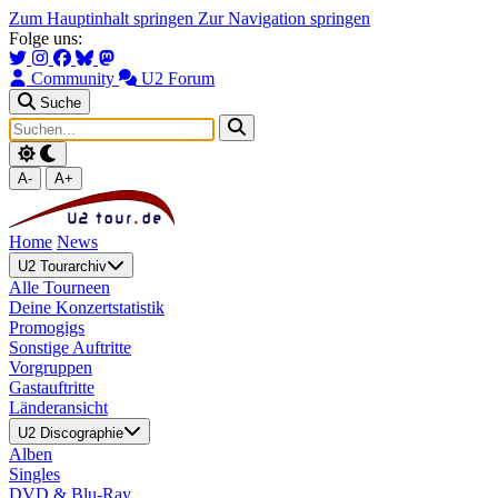
Zum Hauptinhalt springen
Zur Navigation springen
Folge uns:
Community
U2 Forum
Suche
A-
A+
Home
News
U2 Tourarchiv
Alle Tourneen
Deine Konzertstatistik
Promogigs
Sonstige Auftritte
Vorgruppen
Gastauftritte
Länderansicht
U2 Discographie
Alben
Singles
DVD & Blu-Ray