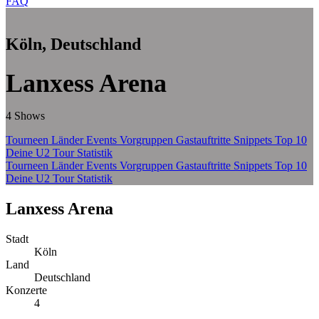
FAQ
Zum Hauptinhalt springen
Köln, Deutschland
Lanxess Arena
4 Shows
Tourneen
Länder
Events
Vorgruppen
Gastauftritte
Snippets
Top 10
Deine U2 Tour Statistik
Tourneen
Länder
Events
Vorgruppen
Gastauftritte
Snippets
Top 10
Deine U2 Tour Statistik
Lanxess Arena – Köln, Deutsch
Lanxess Arena
Stadt
Köln
Land
Deutschland
Konzerte
4