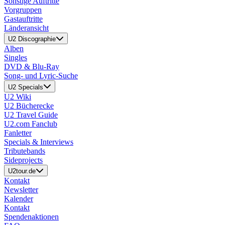
Sonstige Auftritte
Vorgruppen
Gastauftritte
Länderansicht
U2 Discographie
Alben
Singles
DVD & Blu-Ray
Song- und Lyric-Suche
U2 Specials
U2 Wiki
U2 Bücherecke
U2 Travel Guide
U2.com Fanclub
Fanletter
Specials & Interviews
Tributebands
Sideprojects
U2tour.de
Kontakt
Newsletter
Kalender
Kontakt
Spendenaktionen