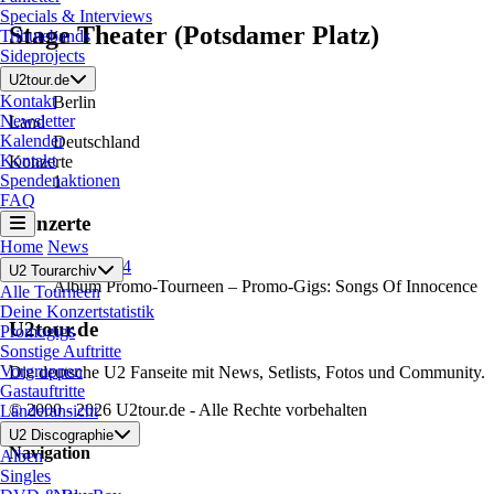
Specials & Interviews
Stage Theater (Potsdamer Platz)
Stage Theater (Potsdamer Platz)
Tributebands
Sideprojects
U2tour.de
Stadt
Kontakt
Berlin
Newsletter
Land
Kalender
Deutschland
Kontakt
Konzerte
Spendenaktionen
1
FAQ
Konzerte
Home
News
13.11.2014
U2 Tourarchiv
Album Promo-Tourneen – Promo-Gigs: Songs Of Innocence
Alle Tourneen
Deine Konzertstatistik
U2tour.de
Promogigs
Sonstige Auftritte
Vorgruppen
Die deutsche U2 Fanseite mit News, Setlists, Fotos und Community.
Gastauftritte
© 2000 - 2026 U2tour.de - Alle Rechte vorbehalten
Länderansicht
U2 Discographie
Navigation
Alben
Singles