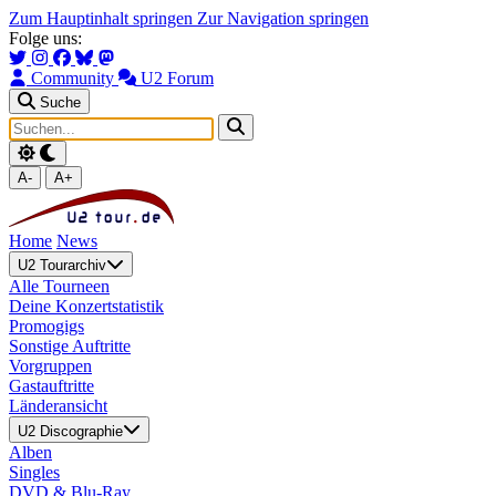
Zum Hauptinhalt springen
Zur Navigation springen
Folge uns:
Community
U2 Forum
Suche
A-
A+
Home
News
U2 Tourarchiv
Alle Tourneen
Deine Konzertstatistik
Promogigs
Sonstige Auftritte
Vorgruppen
Gastauftritte
Länderansicht
U2 Discographie
Alben
Singles
DVD & Blu-Ray