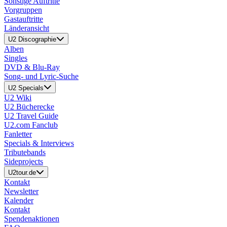
Sonstige Auftritte
Vorgruppen
Gastauftritte
Länderansicht
U2 Discographie
Alben
Singles
DVD & Blu-Ray
Song- und Lyric-Suche
U2 Specials
U2 Wiki
U2 Bücherecke
U2 Travel Guide
U2.com Fanclub
Fanletter
Specials & Interviews
Tributebands
Sideprojects
U2tour.de
Kontakt
Newsletter
Kalender
Kontakt
Spendenaktionen