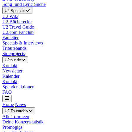
Song- und Lyric-Suche
U2 Specials
U2 Wiki
U2 Bücherecke
U2 Travel Guide
U2.com Fanclub
Fanletter
Specials & Interviews
Tributebands
Sideprojects
U2tour.de
Kontakt
Newsletter
Kalender
Kontakt
Spendenaktionen
FAQ
Home
News
U2 Tourarchiv
Alle Tourneen
Deine Konzertstatistik
Promogigs