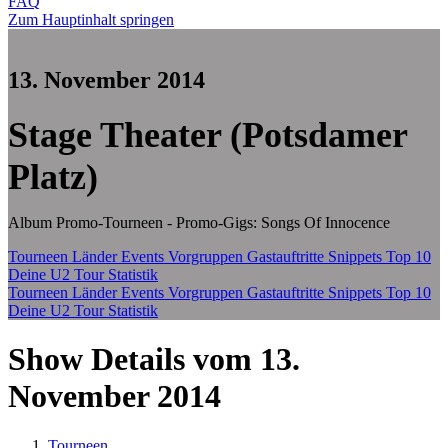
FAQ
Zum Hauptinhalt springen
13. November 2014
Stage Theater (Potsdamer
Platz)
Album Promo-Tourneen - Promo-Gigs: Songs Of Innocence
Tourneen
Länder
Events
Vorgruppen
Gastauftritte
Snippets
Top 10
Deine U2 Tour Statistik
Tourneen
Länder
Events
Vorgruppen
Gastauftritte
Snippets
Top 10
Deine U2 Tour Statistik
Show Details vom 13.
November 2014
Tourneen