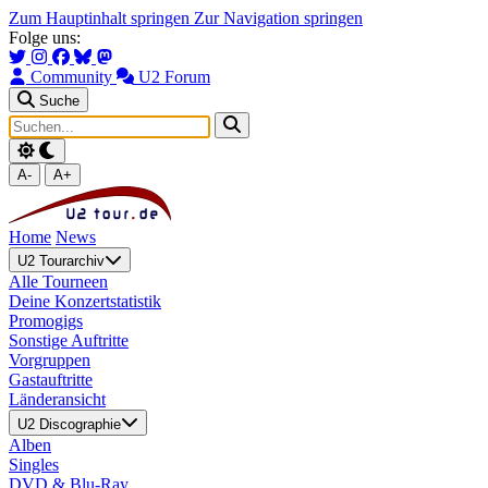
Zum Hauptinhalt springen
Zur Navigation springen
Folge uns:
Community
U2 Forum
Suche
A-
A+
Home
News
U2 Tourarchiv
Alle Tourneen
Deine Konzertstatistik
Promogigs
Sonstige Auftritte
Vorgruppen
Gastauftritte
Länderansicht
U2 Discographie
Alben
Singles
DVD & Blu-Ray