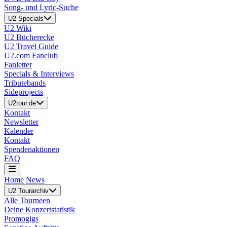
Song- und Lyric-Suche
U2 Specials
U2 Wiki
U2 Bücherecke
U2 Travel Guide
U2.com Fanclub
Fanletter
Specials & Interviews
Tributebands
Sideprojects
U2tour.de
Kontakt
Newsletter
Kalender
Kontakt
Spendenaktionen
FAQ
Home
News
U2 Tourarchiv
Alle Tourneen
Deine Konzertstatistik
Promogigs