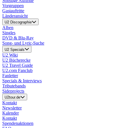
Sonstige Auftritte
Vorgruppen
Gastauftritte
Länderansicht
U2 Discographie
Alben
Singles
DVD & Blu-Ray
Song- und Lyric-Suche
U2 Specials
U2 Wiki
U2 Bücherecke
U2 Travel Guide
U2.com Fanclub
Fanletter
Specials & Interviews
Tributebands
Sideprojects
U2tour.de
Kontakt
Newsletter
Kalender
Kontakt
Spendenaktionen