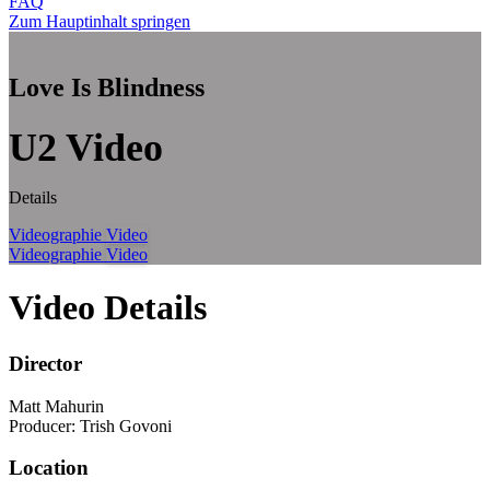
FAQ
Zum Hauptinhalt springen
Love Is Blindness
U2 Video
Details
Videographie
Video
Videographie
Video
Video Details
Director
Matt Mahurin
Producer: Trish Govoni
Location