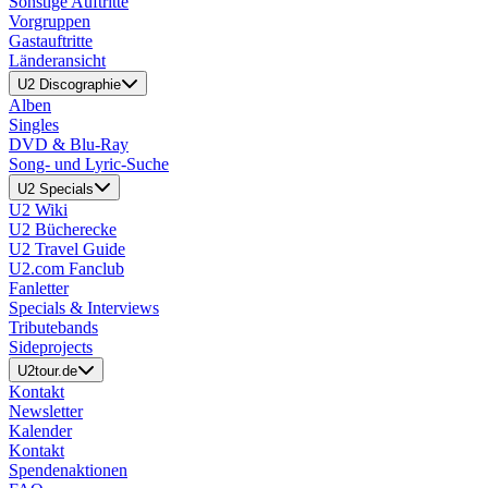
Sonstige Auftritte
Vorgruppen
Gastauftritte
Länderansicht
U2 Discographie
Alben
Singles
DVD & Blu-Ray
Song- und Lyric-Suche
U2 Specials
U2 Wiki
U2 Bücherecke
U2 Travel Guide
U2.com Fanclub
Fanletter
Specials & Interviews
Tributebands
Sideprojects
U2tour.de
Kontakt
Newsletter
Kalender
Kontakt
Spendenaktionen