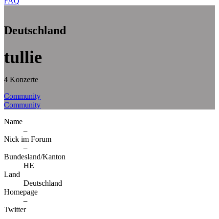
FAQ
Deutschland
tullie
4 Konzerte
Community
Community
Name
–
Nick im Forum
–
Bundesland/Kanton
HE
Land
Deutschland
Homepage
–
Twitter
–