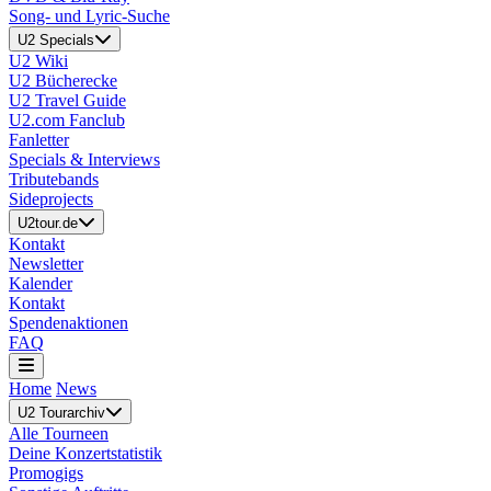
Song- und Lyric-Suche
U2 Specials
U2 Wiki
U2 Bücherecke
U2 Travel Guide
U2.com Fanclub
Fanletter
Specials & Interviews
Tributebands
Sideprojects
U2tour.de
Kontakt
Newsletter
Kalender
Kontakt
Spendenaktionen
FAQ
Home
News
U2 Tourarchiv
Alle Tourneen
Deine Konzertstatistik
Promogigs