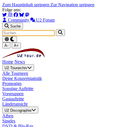
Zum Hauptinhalt springen
Zur Navigation springen
Folge uns:
Community
U2 Forum
Suche
A-
A+
Home
News
U2 Tourarchiv
Alle Tourneen
Deine Konzertstatistik
Promogigs
Sonstige Auftritte
Vorgruppen
Gastauftritte
Länderansicht
U2 Discographie
Alben
Singles
DVD & Blu-Ray