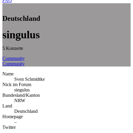
FAQ
Deutschland
singulus
5 Konzerte
Community
Community
Name
Sven Schmidtke
Nick im Forum
singulus
Bundesland/Kanton
NRW
Land
Deutschland
Homepage
–
Twitter
–