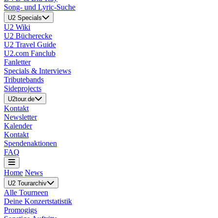
Song- und Lyric-Suche
U2 Specials
U2 Wiki
U2 Bücherecke
U2 Travel Guide
U2.com Fanclub
Fanletter
Specials & Interviews
Tributebands
Sideprojects
U2tour.de
Kontakt
Newsletter
Kalender
Kontakt
Spendenaktionen
FAQ
Home
News
U2 Tourarchiv
Alle Tourneen
Deine Konzertstatistik
Promogigs