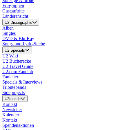
Sonstige Auftritte
Vorgruppen
Gastauftritte
Länderansicht
U2 Discographie
Alben
Singles
DVD & Blu-Ray
Song- und Lyric-Suche
U2 Specials
U2 Wiki
U2 Bücherecke
U2 Travel Guide
U2.com Fanclub
Fanletter
Specials & Interviews
Tributebands
Sideprojects
U2tour.de
Kontakt
Newsletter
Kalender
Kontakt
Spendenaktionen