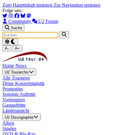
Zum Hauptinhalt springen
Zur Navigation springen
Folge uns:
Community
U2 Forum
Suche
A-
A+
Home
News
U2 Tourarchiv
Alle Tourneen
Deine Konzertstatistik
Promogigs
Sonstige Auftritte
Vorgruppen
Gastauftritte
Länderansicht
U2 Discographie
Alben
Singles
DVD & Blu-Ray