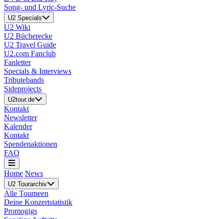
Song- und Lyric-Suche
U2 Specials
U2 Wiki
U2 Bücherecke
U2 Travel Guide
U2.com Fanclub
Fanletter
Specials & Interviews
Tributebands
Sideprojects
U2tour.de
Kontakt
Newsletter
Kalender
Kontakt
Spendenaktionen
FAQ
Home
News
U2 Tourarchiv
Alle Tourneen
Deine Konzertstatistik
Promogigs