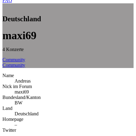
FAQ
Deutschland
maxi69
4 Konzerte
Community
Community
Name
Andreas
Nick im Forum
maxi69
Bundesland/Kanton
BW
Land
Deutschland
Homepage
–
Twitter
–