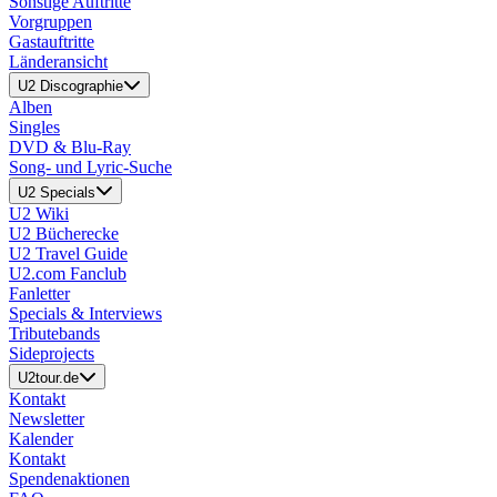
Sonstige Auftritte
Vorgruppen
Gastauftritte
Länderansicht
U2 Discographie
Alben
Singles
DVD & Blu-Ray
Song- und Lyric-Suche
U2 Specials
U2 Wiki
U2 Bücherecke
U2 Travel Guide
U2.com Fanclub
Fanletter
Specials & Interviews
Tributebands
Sideprojects
U2tour.de
Kontakt
Newsletter
Kalender
Kontakt
Spendenaktionen