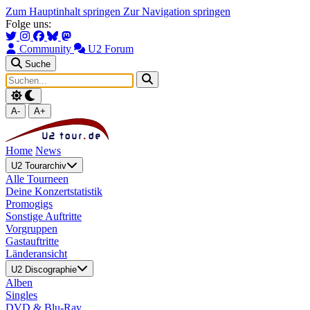
Zum Hauptinhalt springen
Zur Navigation springen
Folge uns:
Community
U2 Forum
Suche
A-
A+
Home
News
U2 Tourarchiv
Alle Tourneen
Deine Konzertstatistik
Promogigs
Sonstige Auftritte
Vorgruppen
Gastauftritte
Länderansicht
U2 Discographie
Alben
Singles
DVD & Blu-Ray