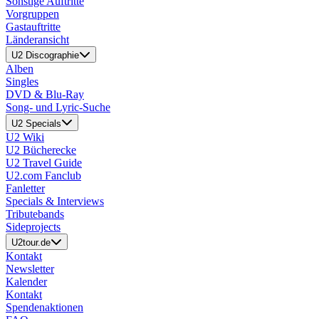
Sonstige Auftritte
Vorgruppen
Gastauftritte
Länderansicht
U2 Discographie
Alben
Singles
DVD & Blu-Ray
Song- und Lyric-Suche
U2 Specials
U2 Wiki
U2 Bücherecke
U2 Travel Guide
U2.com Fanclub
Fanletter
Specials & Interviews
Tributebands
Sideprojects
U2tour.de
Kontakt
Newsletter
Kalender
Kontakt
Spendenaktionen