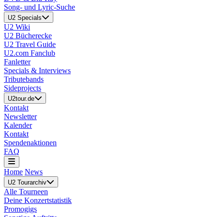
Song- und Lyric-Suche
U2 Specials
U2 Wiki
U2 Bücherecke
U2 Travel Guide
U2.com Fanclub
Fanletter
Specials & Interviews
Tributebands
Sideprojects
U2tour.de
Kontakt
Newsletter
Kalender
Kontakt
Spendenaktionen
FAQ
Home
News
U2 Tourarchiv
Alle Tourneen
Deine Konzertstatistik
Promogigs