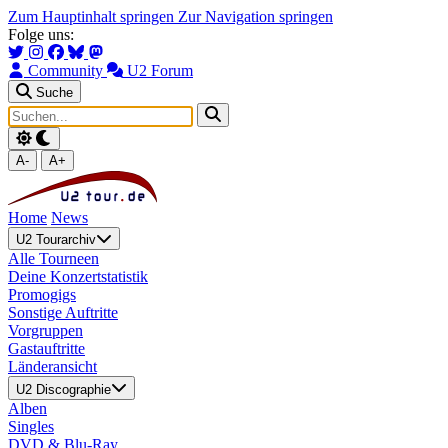
Zum Hauptinhalt springen
Zur Navigation springen
Folge uns:
Community
U2 Forum
Suche
A-
A+
Home
News
U2 Tourarchiv
Alle Tourneen
Deine Konzertstatistik
Promogigs
Sonstige Auftritte
Vorgruppen
Gastauftritte
Länderansicht
U2 Discographie
Alben
Singles
DVD & Blu-Ray