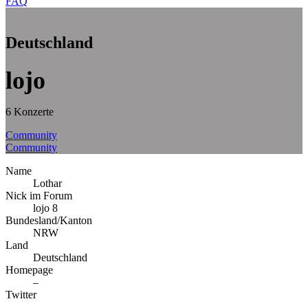
FAQ
Deutschland
lojo
6 Konzerte
Community
Community
Name
Lothar
Nick im Forum
lojo 8
Bundesland/Kanton
NRW
Land
Deutschland
Homepage
–
Twitter
–