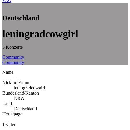
FAQ
Deutschland
leningradcowgirl
5 Konzerte
Community
Community
Name
–
Nick im Forum
leningradcowgirl
Bundesland/Kanton
NRW
Land
Deutschland
Homepage
–
Twitter
–