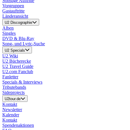
Sonstige Auftritte
Vorgruppen
Gastauftritte
Länderansicht
U2 Discographie
Alben
Singles
DVD & Blu-Ray
Song- und Lyric-Suche
U2 Specials
U2 Wiki
U2 Bücherecke
U2 Travel Guide
U2.com Fanclub
Fanletter
Specials & Interviews
Tributebands
Sideprojects
U2tour.de
Kontakt
Newsletter
Kalender
Kontakt
Spendenaktionen