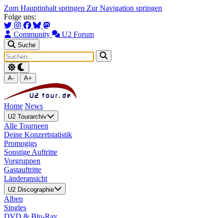
Zum Hauptinhalt springen
Zur Navigation springen
Folge uns:
Community
U2 Forum
Suche
A-
A+
Home
News
U2 Tourarchiv
Alle Tourneen
Deine Konzertstatistik
Promogigs
Sonstige Auftritte
Vorgruppen
Gastauftritte
Länderansicht
U2 Discographie
Alben
Singles
DVD & Blu-Ray