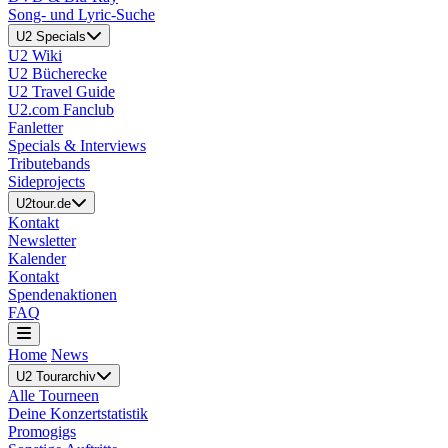
Song- und Lyric-Suche
U2 Specials
U2 Wiki
U2 Bücherecke
U2 Travel Guide
U2.com Fanclub
Fanletter
Specials & Interviews
Tributebands
Sideprojects
U2tour.de
Kontakt
Newsletter
Kalender
Kontakt
Spendenaktionen
FAQ
Home
News
U2 Tourarchiv
Alle Tourneen
Deine Konzertstatistik
Promogigs