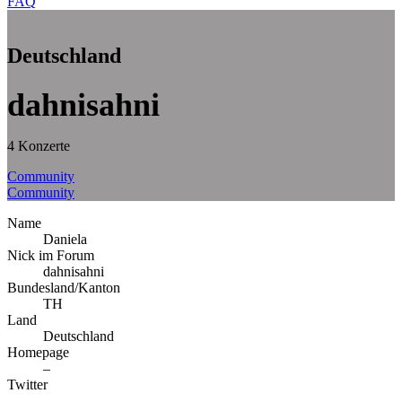
FAQ
Deutschland
dahnisahni
4 Konzerte
Community
Community
Name
Daniela
Nick im Forum
dahnisahni
Bundesland/Kanton
TH
Land
Deutschland
Homepage
–
Twitter
–