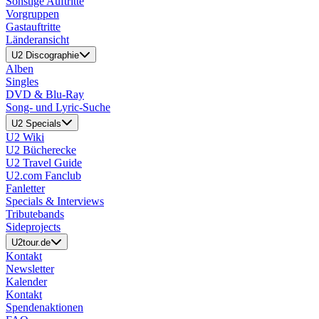
Sonstige Auftritte
Vorgruppen
Gastauftritte
Länderansicht
U2 Discographie
Alben
Singles
DVD & Blu-Ray
Song- und Lyric-Suche
U2 Specials
U2 Wiki
U2 Bücherecke
U2 Travel Guide
U2.com Fanclub
Fanletter
Specials & Interviews
Tributebands
Sideprojects
U2tour.de
Kontakt
Newsletter
Kalender
Kontakt
Spendenaktionen