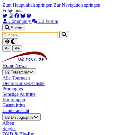
Zum Hauptinhalt springen
Zur Navigation springen
Folge uns:
Community
U2 Forum
Suche
A-
A+
Home
News
U2 Tourarchiv
Alle Tourneen
Deine Konzertstatistik
Promogigs
Sonstige Auftritte
Vorgruppen
Gastauftritte
Länderansicht
U2 Discographie
Alben
Singles
DVD & Blu-Ray