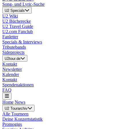
Song- und Lyric-Suche
U2 Specials
U2 Wiki
U2 Bücherecke
U2 Travel Guide
U2.com Fanclub
Fanletter
Specials & Interviews
Tributebands
Sideprojects
U2tour.de
Kontakt
Newsletter
Kalender
Kontakt
Spendenaktionen
FAQ
Home
News
U2 Tourarchiv
Alle Tourneen
Deine Konzertstatistik
Promogigs