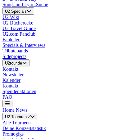
Song- und Lyric-Suche
U2 Specials
U2 Wiki
U2 Bücherecke
U2 Travel Guide
U2.com Fanclub
Fanletter
Specials & Interviews
Tributebands
Sideprojects
U2tour.de
Kontakt
Newsletter
Kalender
Kontakt
Spendenaktionen
FAQ
Home
News
U2 Tourarchiv
Alle Tourneen
Deine Konzertstatistik
Promogigs