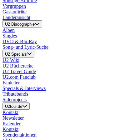
Sonstige Auftritte
Vorgruppen
Gastauftritte
Länderansicht
U2 Discographie
Alben
Singles
DVD & Blu-Ray
Song- und Lyric-Suche
U2 Specials
U2 Wiki
U2 Bücherecke
U2 Travel Guide
U2.com Fanclub
Fanletter
Specials & Interviews
Tributebands
Sideprojects
U2tour.de
Kontakt
Newsletter
Kalender
Kontakt
Spendenaktionen