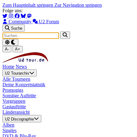
Zum Hauptinhalt springen
Zur Navigation springen
Folge uns:
Community
U2 Forum
Suche
A-
A+
Home
News
U2 Tourarchiv
Alle Tourneen
Deine Konzertstatistik
Promogigs
Sonstige Auftritte
Vorgruppen
Gastauftritte
Länderansicht
U2 Discographie
Alben
Singles
DVD & Blu-Ray