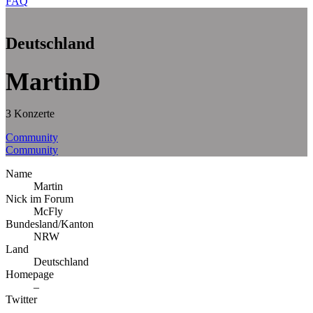
FAQ
Deutschland
MartinD
3 Konzerte
Community
Community
Name
Martin
Nick im Forum
McFly
Bundesland/Kanton
NRW
Land
Deutschland
Homepage
–
Twitter
–