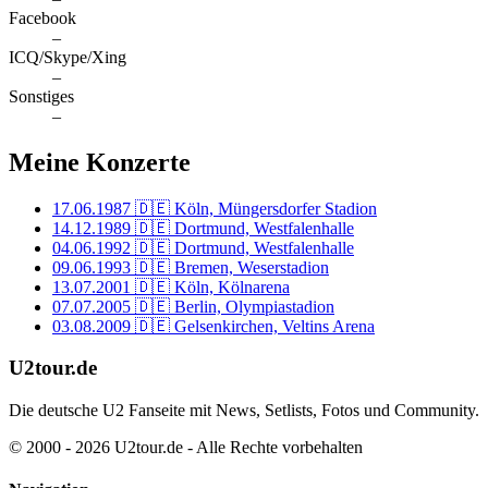
Facebook
–
ICQ/Skype/Xing
–
Sonstiges
–
Meine Konzerte
17.06.1987
🇩🇪 Köln, Müngersdorfer Stadion
14.12.1989
🇩🇪 Dortmund, Westfalenhalle
04.06.1992
🇩🇪 Dortmund, Westfalenhalle
09.06.1993
🇩🇪 Bremen, Weserstadion
13.07.2001
🇩🇪 Köln, Kölnarena
07.07.2005
🇩🇪 Berlin, Olympiastadion
03.08.2009
🇩🇪 Gelsenkirchen, Veltins Arena
U2tour.de
Die deutsche U2 Fanseite mit News, Setlists, Fotos und Community.
© 2000 - 2026 U2tour.de - Alle Rechte vorbehalten