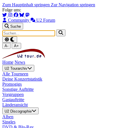
Zum Hauptinhalt springen
Zur Navigation springen
Folge uns:
Community
U2 Forum
Suche
A-
A+
Home
News
U2 Tourarchiv
Alle Tourneen
Deine Konzertstatistik
Promogigs
Sonstige Auftritte
Vorgruppen
Gastauftritte
Länderansicht
U2 Discographie
Alben
Singles
DVD & Blu-Ray