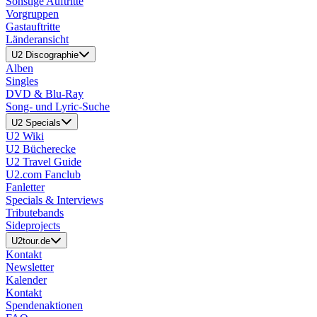
Sonstige Auftritte
Vorgruppen
Gastauftritte
Länderansicht
U2 Discographie
Alben
Singles
DVD & Blu-Ray
Song- und Lyric-Suche
U2 Specials
U2 Wiki
U2 Bücherecke
U2 Travel Guide
U2.com Fanclub
Fanletter
Specials & Interviews
Tributebands
Sideprojects
U2tour.de
Kontakt
Newsletter
Kalender
Kontakt
Spendenaktionen