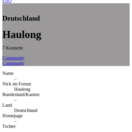
FAQ
Deutschland
Haulong
7 Konzerte
Community
Community
Name
–
Nick im Forum
Haulong
Bundesland/Kanton
–
Land
Deutschland
Homepage
–
Twitter
–