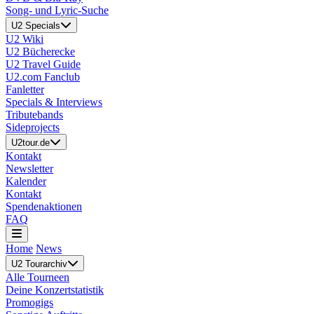
Song- und Lyric-Suche
U2 Specials
U2 Wiki
U2 Bücherecke
U2 Travel Guide
U2.com Fanclub
Fanletter
Specials & Interviews
Tributebands
Sideprojects
U2tour.de
Kontakt
Newsletter
Kalender
Kontakt
Spendenaktionen
FAQ
Home
News
U2 Tourarchiv
Alle Tourneen
Deine Konzertstatistik
Promogigs