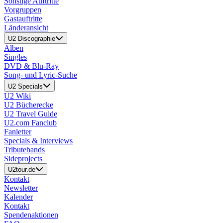
Sonstige Auftritte
Vorgruppen
Gastauftritte
Länderansicht
U2 Discographie
Alben
Singles
DVD & Blu-Ray
Song- und Lyric-Suche
U2 Specials
U2 Wiki
U2 Bücherecke
U2 Travel Guide
U2.com Fanclub
Fanletter
Specials & Interviews
Tributebands
Sideprojects
U2tour.de
Kontakt
Newsletter
Kalender
Kontakt
Spendenaktionen