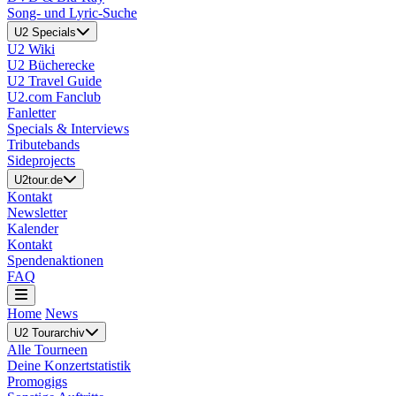
Song- und Lyric-Suche
U2 Specials
U2 Wiki
U2 Bücherecke
U2 Travel Guide
U2.com Fanclub
Fanletter
Specials & Interviews
Tributebands
Sideprojects
U2tour.de
Kontakt
Newsletter
Kalender
Kontakt
Spendenaktionen
FAQ
Home
News
U2 Tourarchiv
Alle Tourneen
Deine Konzertstatistik
Promogigs