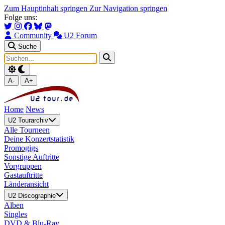
Zum Hauptinhalt springen
Zur Navigation springen
Folge uns:
Community
U2 Forum
Suche
A-
A+
Home
News
U2 Tourarchiv
Alle Tourneen
Deine Konzertstatistik
Promogigs
Sonstige Auftritte
Vorgruppen
Gastauftritte
Länderansicht
U2 Discographie
Alben
Singles
DVD & Blu-Ray