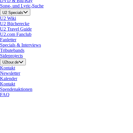
DVD & Blu-Ray
Song- und Lyric-Suche
U2 Specials
U2 Wiki
U2 Bücherecke
U2 Travel Guide
U2.com Fanclub
Fanletter
Specials & Interviews
Tributebands
Sideprojects
U2tour.de
Kontakt
Newsletter
Kalender
Kontakt
Spendenaktionen
FAQ