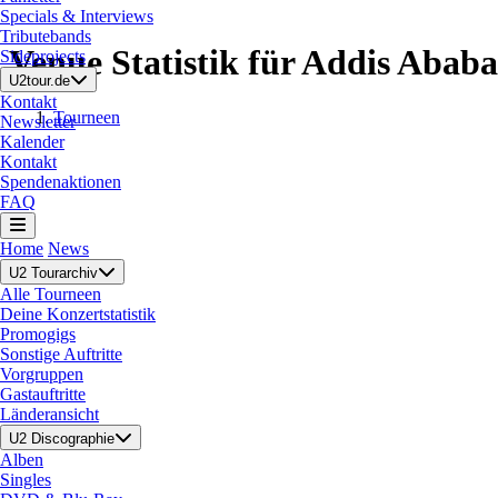
Specials & Interviews
Tributebands
Venue Statistik für Addis Abab
Sideprojects
U2tour.de
Kontakt
Tourneen
Newsletter
Kalender
Kontakt
Spendenaktionen
FAQ
Home
News
U2 Tourarchiv
Alle Tourneen
Deine Konzertstatistik
Promogigs
Sonstige Auftritte
Vorgruppen
Gastauftritte
Länderansicht
U2 Discographie
Alben
Singles