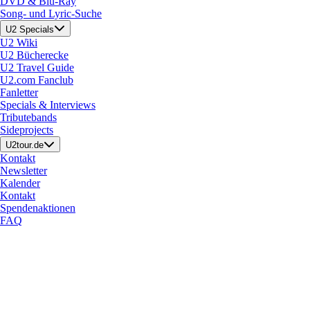
DVD & Blu-Ray
Song- und Lyric-Suche
U2 Specials
U2 Wiki
U2 Bücherecke
U2 Travel Guide
U2.com Fanclub
Fanletter
Specials & Interviews
Tributebands
Sideprojects
U2tour.de
Kontakt
Newsletter
Kalender
Kontakt
Spendenaktionen
FAQ