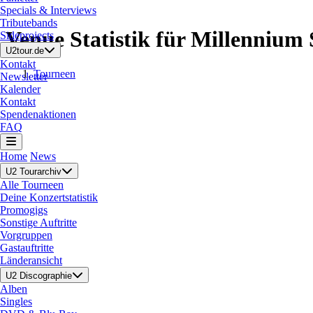
Specials & Interviews
Tributebands
Venue Statistik für Millennium
Sideprojects
U2tour.de
Kontakt
Tourneen
Newsletter
Kalender
Kontakt
Spendenaktionen
FAQ
Home
News
U2 Tourarchiv
Alle Tourneen
Deine Konzertstatistik
Promogigs
Sonstige Auftritte
Vorgruppen
Gastauftritte
Länderansicht
U2 Discographie
Alben
Singles