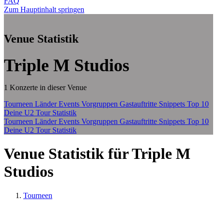
FAQ
Zum Hauptinhalt springen
Venue Statistik
Triple M Studios
1 Konzerte in dieser Venue
Tourneen
Länder
Events
Vorgruppen
Gastauftritte
Snippets
Top 10
Deine U2 Tour Statistik
Tourneen
Länder
Events
Vorgruppen
Gastauftritte
Snippets
Top 10
Deine U2 Tour Statistik
Venue Statistik für Triple M
Studios
Tourneen