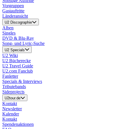
Sonstige Auftritte
Vorgruppen
Gastauftritte
Länderansicht
U2 Discographie
Alben
Singles
DVD & Blu-Ray
Song- und Lyric-Suche
U2 Specials
U2 Wiki
U2 Bücherecke
U2 Travel Guide
U2.com Fanclub
Fanletter
Specials & Interviews
Tributebands
Sideprojects
U2tour.de
Kontakt
Newsletter
Kalender
Kontakt
Spendenaktionen