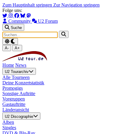
Zum Hauptinhalt springen
Zur Navigation springen
Folge uns:
Community
U2 Forum
Suche
A-
A+
Home
News
U2 Tourarchiv
Alle Tourneen
Deine Konzertstatistik
Promogigs
Sonstige Auftritte
Vorgruppen
Gastauftritte
Länderansicht
U2 Discographie
Alben
Singles
DVD & Blu-Ray