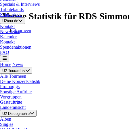
Specials & Interviews
Tributebands
Venue Statistik für RDS Simmo
Sideprojects
U2tour.de
Kontakt
Tourneen
Newsletter
Kalender
Kontakt
Spendenaktionen
FAQ
Home
News
U2 Tourarchiv
Alle Tourneen
Deine Konzertstatistik
Promogigs
Sonstige Auftritte
Vorgruppen
Gastauftritte
Länderansicht
U2 Discographie
Alben
Singles