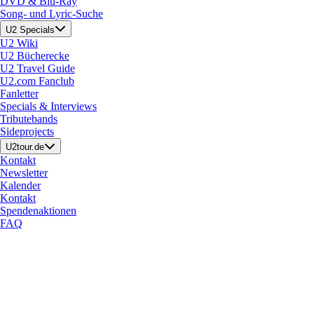
DVD & Blu-Ray
Song- und Lyric-Suche
U2 Specials
U2 Wiki
U2 Bücherecke
U2 Travel Guide
U2.com Fanclub
Fanletter
Specials & Interviews
Tributebands
Sideprojects
U2tour.de
Kontakt
Newsletter
Kalender
Kontakt
Spendenaktionen
FAQ