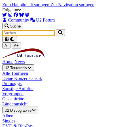
Zum Hauptinhalt springen
Zur Navigation springen
Folge uns:
Community
U2 Forum
Suche
A-
A+
Home
News
U2 Tourarchiv
Alle Tourneen
Deine Konzertstatistik
Promogigs
Sonstige Auftritte
Vorgruppen
Gastauftritte
Länderansicht
U2 Discographie
Alben
Singles
DVD & Blu-Ray