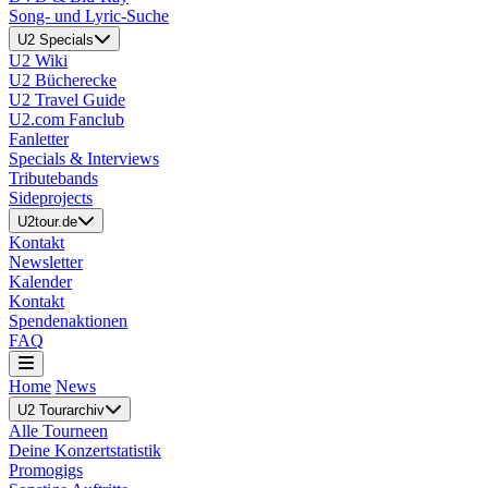
Song- und Lyric-Suche
U2 Specials
U2 Wiki
U2 Bücherecke
U2 Travel Guide
U2.com Fanclub
Fanletter
Specials & Interviews
Tributebands
Sideprojects
U2tour.de
Kontakt
Newsletter
Kalender
Kontakt
Spendenaktionen
FAQ
Home
News
U2 Tourarchiv
Alle Tourneen
Deine Konzertstatistik
Promogigs