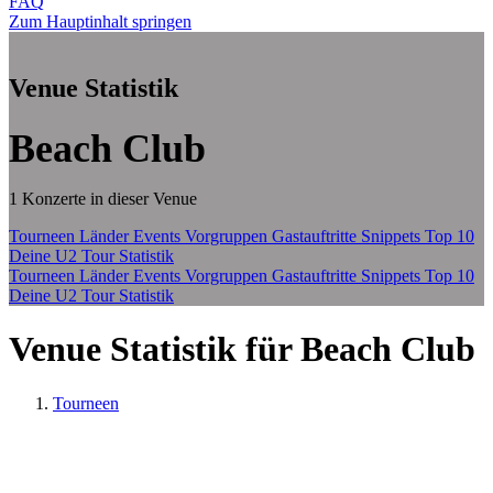
FAQ
Zum Hauptinhalt springen
Venue Statistik
Beach Club
1 Konzerte in dieser Venue
Tourneen
Länder
Events
Vorgruppen
Gastauftritte
Snippets
Top 10
Deine U2 Tour Statistik
Tourneen
Länder
Events
Vorgruppen
Gastauftritte
Snippets
Top 10
Deine U2 Tour Statistik
Venue Statistik für Beach Club
Tourneen