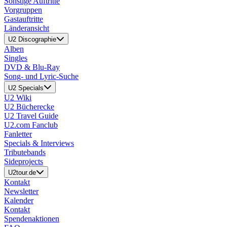
Sonstige Auftritte
Vorgruppen
Gastauftritte
Länderansicht
U2 Discographie
Alben
Singles
DVD & Blu-Ray
Song- und Lyric-Suche
U2 Specials
U2 Wiki
U2 Bücherecke
U2 Travel Guide
U2.com Fanclub
Fanletter
Specials & Interviews
Tributebands
Sideprojects
U2tour.de
Kontakt
Newsletter
Kalender
Kontakt
Spendenaktionen