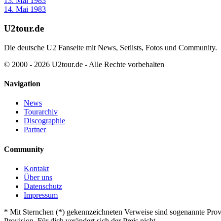
13. Mai 1983
14. Mai 1983
U2tour.de
Die deutsche U2 Fanseite mit News, Setlists, Fotos und Community.
© 2000 - 2026 U2tour.de - Alle Rechte vorbehalten
Navigation
News
Tourarchiv
Discographie
Partner
Community
Kontakt
Über uns
Datenschutz
Impressum
*
Mit Sternchen (*) gekennzeichneten Verweise sind sogenannte Provi
Provision. Für dich verändert sich der Preis nicht.