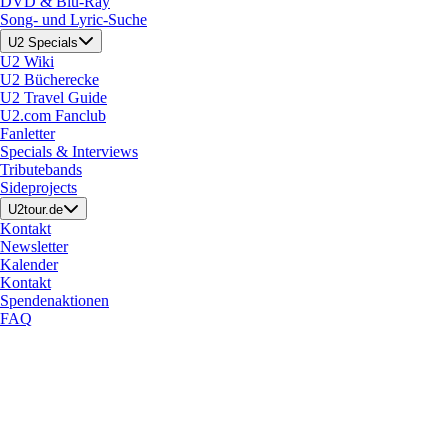
DVD & Blu-Ray
Song- und Lyric-Suche
U2 Specials
U2 Wiki
U2 Bücherecke
U2 Travel Guide
U2.com Fanclub
Fanletter
Specials & Interviews
Tributebands
Sideprojects
U2tour.de
Kontakt
Newsletter
Kalender
Kontakt
Spendenaktionen
FAQ