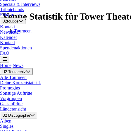
Specials & Interviews
Tributebands
Venue Statistik für Tower Theat
Sideprojects
U2tour.de
Kontakt
Tourneen
Newsletter
Kalender
Kontakt
Spendenaktionen
FAQ
Home
News
U2 Tourarchiv
Alle Tourneen
Deine Konzertstatistik
Promogigs
Sonstige Auftritte
Vorgruppen
Gastauftritte
Länderansicht
U2 Discographie
Alben
Singles