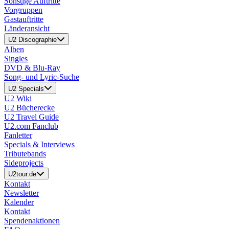
Sonstige Auftritte
Vorgruppen
Gastauftritte
Länderansicht
U2 Discographie
Alben
Singles
DVD & Blu-Ray
Song- und Lyric-Suche
U2 Specials
U2 Wiki
U2 Bücherecke
U2 Travel Guide
U2.com Fanclub
Fanletter
Specials & Interviews
Tributebands
Sideprojects
U2tour.de
Kontakt
Newsletter
Kalender
Kontakt
Spendenaktionen