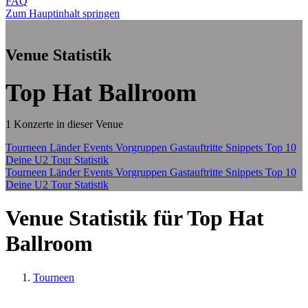
FAQ
Zum Hauptinhalt springen
Venue Statistik
Top Hat Ballroom
1 Konzerte in dieser Venue
Tourneen
Länder
Events
Vorgruppen
Gastauftritte
Snippets
Top 10
Deine U2 Tour Statistik
Tourneen
Länder
Events
Vorgruppen
Gastauftritte
Snippets
Top 10
Deine U2 Tour Statistik
Venue Statistik für Top Hat
Ballroom
Tourneen