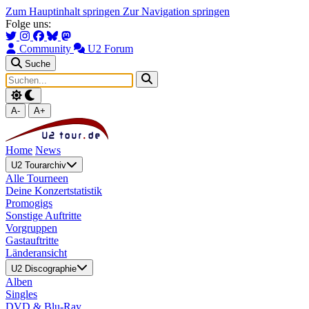
Zum Hauptinhalt springen
Zur Navigation springen
Folge uns:
Community
U2 Forum
Suche
A-
A+
Home
News
U2 Tourarchiv
Alle Tourneen
Deine Konzertstatistik
Promogigs
Sonstige Auftritte
Vorgruppen
Gastauftritte
Länderansicht
U2 Discographie
Alben
Singles
DVD & Blu-Ray