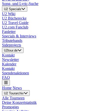
Song- und Lyric-Suche
U2 Specials
U2 Wiki
U2 Bücherecke
U2 Travel Guide
U2.com Fanclub
Fanletter
Specials & Interviews
Tributebands
Sideprojects
U2tour.de
Kontakt
Newsletter
Kalender
Kontakt
Spendenaktionen
FAQ
Home
News
U2 Tourarchiv
Alle Tourneen
Deine Konzertstatistik
Promogigs